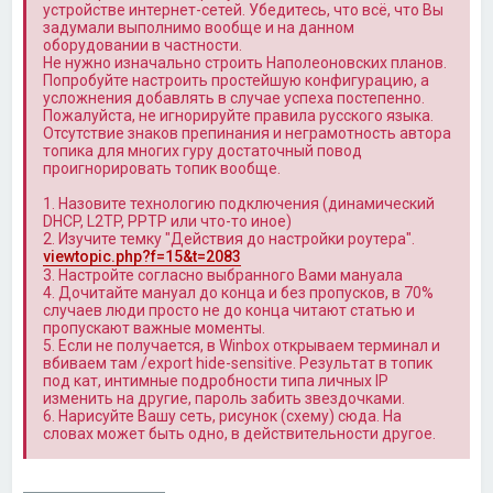
устройстве интернет-сетей. Убедитесь, что всё, что Вы
задумали выполнимо вообще и на данном
оборудовании в частности.
Не нужно изначально строить Наполеоновских планов.
Попробуйте настроить простейшую конфигурацию, а
усложнения добавлять в случае успеха постепенно.
Пожалуйста, не игнорируйте правила русского языка.
Отсутствие знаков препинания и неграмотность автора
топика для многих гуру достаточный повод
проигнорировать топик вообще.
1. Назовите технологию подключения (динамический
DHCP, L2TP, PPTP или что-то иное)
2. Изучите темку "Действия до настройки роутера".
viewtopic.php?f=15&t=2083
3. Настройте согласно выбранного Вами мануала
4. Дочитайте мануал до конца и без пропусков, в 70%
случаев люди просто не до конца читают статью и
пропускают важные моменты.
5. Если не получается, в Winbox открываем терминал и
вбиваем там /export hide-sensitive. Результат в топик
под кат, интимные подробности типа личных IP
изменить на другие, пароль забить звездочками.
6. Нарисуйте Вашу сеть, рисунок (схему) сюда. На
словах может быть одно, в действительности другое.