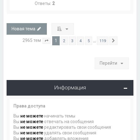
Ответы:
2
Новая тема
2965 тем
1
…
2
3
4
5
119
Страница
1
из
119
След.
Перейти
Информация
Права доступа
Вы
не можете
начинать темы
Вы
не можете
отвечать на сообщения
Вы
не можете
редактировать свои сообщения
Вы
не можете
удалять свои сообщения
Вы
не можете
добавлять вложения