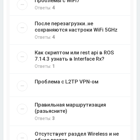
Проблемы с WiFi7
Ответы:
4
После перезагрузки..не
сохраняются настроки WiFi 5GHz
Ответы:
4
Как скриптом или rest api в ROS
7.14.3 узнать в Interface Rx?
Ответы:
1
Проблема с L2TP VPN-ом
Правильная маршрутизация
(разьясните)
Ответы:
3
Отсутствует раздел Wireless и не
обновляется