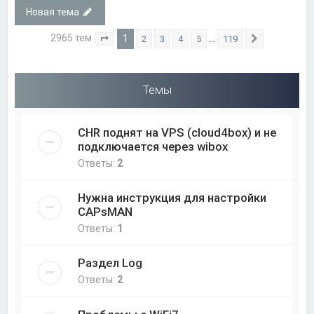
Новая тема
2965 тем
1
…
2
3
4
5
119
Страница
1
из
119
След.
Темы
CHR поднят на VPS (cloud4box) и не
подключается через wibox
Ответы:
2
Нужна инструкция для настройки
CAPsMAN
Ответы:
1
Раздел Log
Ответы:
2