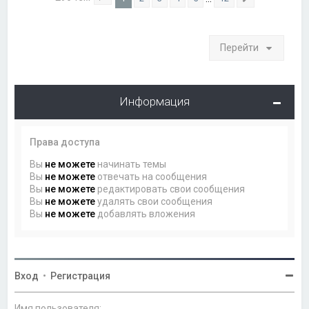
Страница
1
из
12
След.
Перейти
Информация
Права доступа
Вы
не можете
начинать темы
Вы
не можете
отвечать на сообщения
Вы
не можете
редактировать свои сообщения
Вы
не можете
удалять свои сообщения
Вы
не можете
добавлять вложения
Вход
•
Регистрация
Имя пользователя: