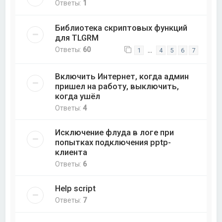
Ответы:
1
Библиотека скриптовых функций
для TLGRM
Ответы:
60
…
1
4
5
6
7
Включить Интернет, когда админ
пришел на работу, выключить,
когда ушёл
Ответы:
4
Исключение флуда в логе при
попытках подключения pptp-
клиента
Ответы:
6
Help script
Ответы:
7