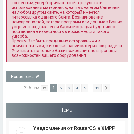
косвенный, ущерб причиненный в результате
использования материалов, взятых на этом Сайте или
на любом другом сайте, на который имеется
гиперссылка с данного Сайта. Возникновение
неисправностей, потерю программ или данных в Ваших
устройствах, даже если Администрация будет явно
поставлена в известность о возможности такого
ущерба.
Просим Вас быть предельно осторожными и
внимательными, в использовании материалов раздела.
Учитывать не только Ваши пожелания, но и границы
возможностей вашего оборудования.
Новая тема
296 тем
1
…
2
3
4
5
12
Страница
1
из
12
След.
Темы
Уведомления от RouterOS в XMPP