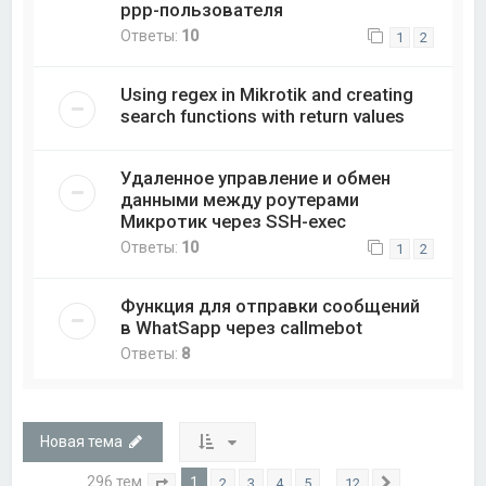
ppp-пользователя
Ответы:
10
1
2
Using regex in Mikrotik and creating
search functions with return values
Удаленное управление и обмен
данными между роутерами
Микротик через SSH-exec
Ответы:
10
1
2
Функция для отправки сообщений
в WhatSapp через callmebot
Ответы:
8
Новая тема
296 тем
1
…
2
3
4
5
12