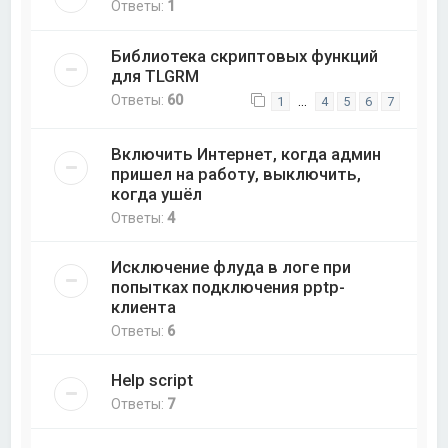
Ответы:
1
Библиотека скриптовых функций
для TLGRM
Ответы:
60
…
1
4
5
6
7
Включить Интернет, когда админ
пришел на работу, выключить,
когда ушёл
Ответы:
4
Исключение флуда в логе при
попытках подключения pptp-
клиента
Ответы:
6
Help script
Ответы:
7