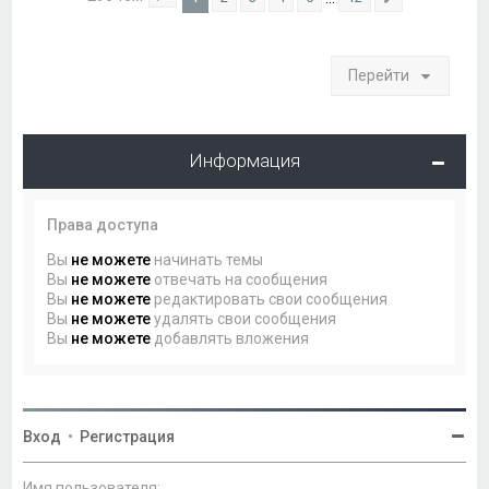
Страница
1
из
12
След.
Перейти
Информация
Права доступа
Вы
не можете
начинать темы
Вы
не можете
отвечать на сообщения
Вы
не можете
редактировать свои сообщения
Вы
не можете
удалять свои сообщения
Вы
не можете
добавлять вложения
Вход
•
Регистрация
Имя пользователя: