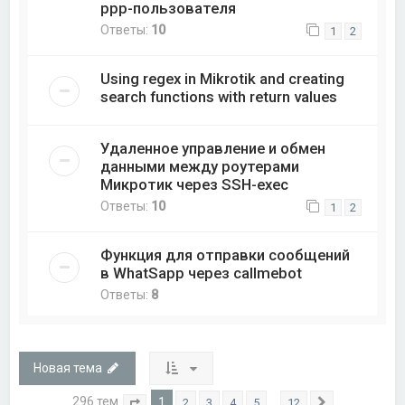
ppp-пользователя
Ответы:
10
1
2
Using regex in Mikrotik and creating
search functions with return values
Удаленное управление и обмен
данными между роутерами
Микротик через SSH-exec
Ответы:
10
1
2
Функция для отправки сообщений
в WhatSapp через callmebot
Ответы:
8
Новая тема
296 тем
1
…
2
3
4
5
12