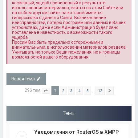
косвенный, ущерб причиненный в результате
использования материалов, взятых на этом Сайте или
на любом другом сайте, на который имеется
гиперссылка с данного Сайта. Возникновение
неисправностей, потерю программ или данных в Ваших
устройствах, даже если Администрация будет явно
поставлена в известность о возможности такого
ущерба.
Просим Вас быть предельно осторожными и
внимательными, в использовании материалов раздела.
Учитывать не только Ваши пожелания, но и границы
возможностей вашего оборудования.
Новая тема
296 тем
1
…
2
3
4
5
12
Страница
1
из
12
След.
Темы
Уведомления от RouterOS в XMPP