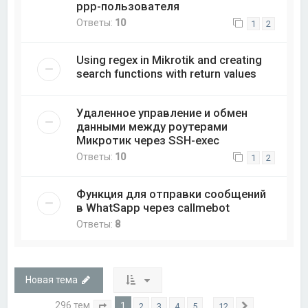
ppp-пользователя
Ответы:
10
1
2
Using regex in Mikrotik and creating
search functions with return values
Удаленное управление и обмен
данными между роутерами
Микротик через SSH-exec
Ответы:
10
1
2
Функция для отправки сообщений
в WhatSapp через callmebot
Ответы:
8
Новая тема
296 тем
1
…
2
3
4
5
12