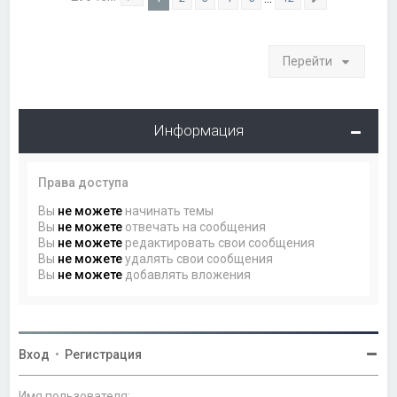
Страница
1
из
12
След.
Перейти
Информация
Права доступа
Вы
не можете
начинать темы
Вы
не можете
отвечать на сообщения
Вы
не можете
редактировать свои сообщения
Вы
не можете
удалять свои сообщения
Вы
не можете
добавлять вложения
Вход
•
Регистрация
Имя пользователя: