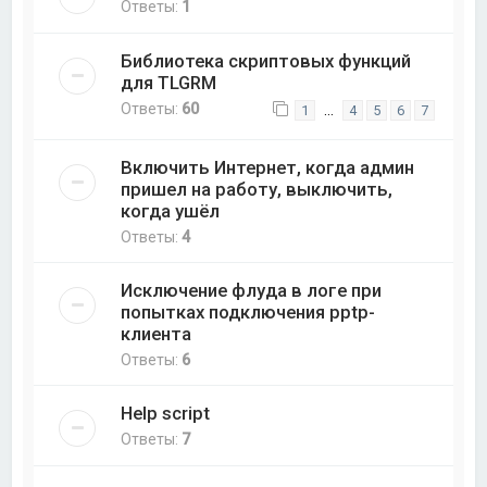
Ответы:
1
Библиотека скриптовых функций
для TLGRM
Ответы:
60
…
1
4
5
6
7
Включить Интернет, когда админ
пришел на работу, выключить,
когда ушёл
Ответы:
4
Исключение флуда в логе при
попытках подключения pptp-
клиента
Ответы:
6
Help script
Ответы:
7