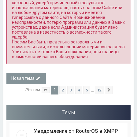
косвенный, ущерб причиненный в результате
использования материалов, взятых на этом Сайте или
на любом другом сайте, на который имеется
гиперссылка с данного Сайта. Возникновение
неисправностей, потерю программ или данных в Ваших
устройствах, даже если Администрация будет явно
поставлена в известность о возможности такого
ущерба.
Просим Вас быть предельно осторожными и
внимательными, в использовании материалов раздела.
Учитывать не только Ваши пожелания, но и границы
возможностей вашего оборудования.
Новая тема
296 тем
1
…
2
3
4
5
12
Страница
1
из
12
След.
Темы
Уведомления от RouterOS в XMPP