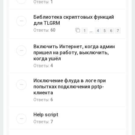
Ответы:
1
Библиотека скриптовых функций
для TLGRM
Ответы:
60
…
1
4
5
6
7
Включить Интернет, когда админ
пришел на работу, выключить,
когда ушёл
Ответы:
4
Исключение флуда в логе при
попытках подключения pptp-
клиента
Ответы:
6
Help script
Ответы:
7