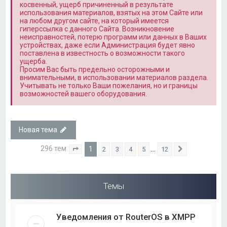
косвенный, ущерб причиненный в результате
использования материалов, взятых на этом Сайте или
на любом другом сайте, на который имеется
гиперссылка с данного Сайта. Возникновение
неисправностей, потерю программ или данных в Ваших
устройствах, даже если Администрация будет явно
поставлена в известность о возможности такого
ущерба.
Просим Вас быть предельно осторожными и
внимательными, в использовании материалов раздела.
Учитывать не только Ваши пожелания, но и границы
возможностей вашего оборудования.
Новая тема
296 тем
1
…
2
3
4
5
12
Страница
1
из
12
След.
Темы
Уведомления от RouterOS в XMPP