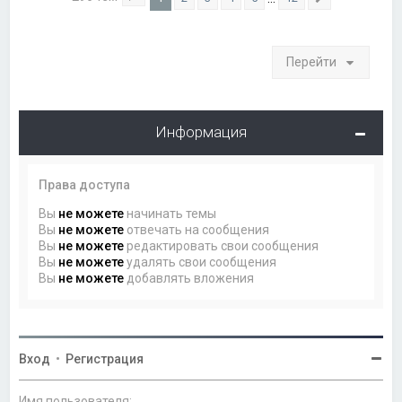
Страница
1
из
12
След.
Перейти
Информация
Права доступа
Вы
не можете
начинать темы
Вы
не можете
отвечать на сообщения
Вы
не можете
редактировать свои сообщения
Вы
не можете
удалять свои сообщения
Вы
не можете
добавлять вложения
Вход
•
Регистрация
Имя пользователя: