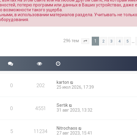
взятых на этом Сайте или на любом другом сайте, на который име
вностей, потерю программ или данных в Ваших устройствах, даже 
о возможности такого ущерба.
ными, в использовании материалов раздела. Учитывать не тольк
оборудования.
296 тем
1
…
2
3
4
5
Страница
1
из
12
karton
0
202
25 июл 2026, 17:39
Sertik
0
4551
31 авг 2023, 13:32
Nitrochaos
5
11234
27 авг 2023, 15:41