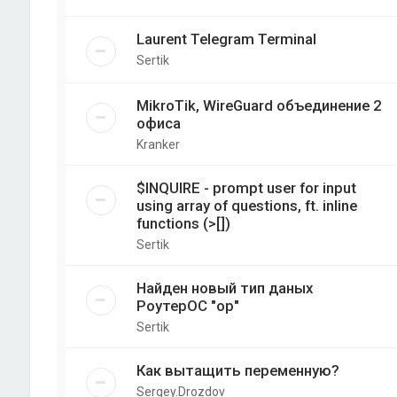
Laurent Telegram Terminal
Sertik
MikroTik, WireGuard объединение 2
офиса
Kranker
$INQUIRE - prompt user for input
using array of questions, ft. inline
functions (>[])
Sertik
Найден новый тип даных
РоутерОС "op"
Sertik
Как вытащить переменную?
Sergey.Drozdov