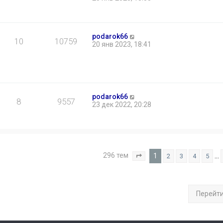
podarok66
10
10759
20 янв 2023, 18:41
podarok66
8
9557
23 дек 2022, 20:28
296 тем
1
…
2
3
4
5
Страница
1
из
12
Перейт