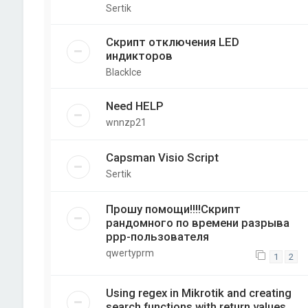
Sertik
Скрипт отключения LED
индикторов
BlackIce
Need HELP
wnnzp21
Capsman Visio Script
Sertik
Прошу помощи!!!!Скрипт
рандомного по времени разрыва
ppp-пользователя
qwertyprm
1
2
Using regex in Mikrotik and creating
search functions with return values