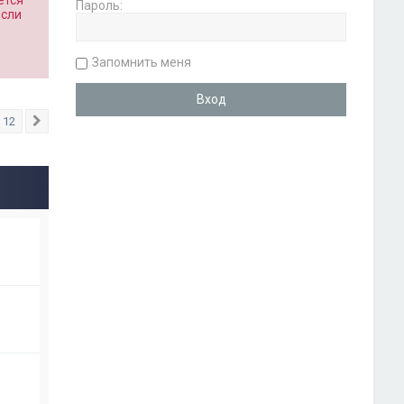
ется
Пароль:
если
о
Запомнить меня
12
След.