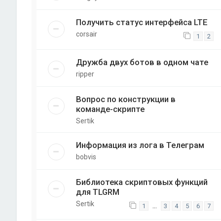
Получить статус интерфейса LTE
corsair
1
2
Дружба двух ботов в одном чате
ripper
Вопрос по конструкции в
команде-скрипте
Sertik
Информация из лога в Телеграм
bobvis
Библиотека скриптовых функций
для TLGRM
Sertik
…
1
3
4
5
6
7