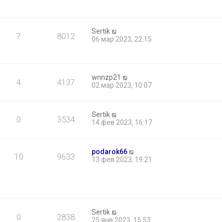
Sertik
7
8012
06 мар 2023, 22:15
wnnzp21
4
4137
02 мар 2023, 10:07
Sertik
0
3534
14 фев 2023, 16:17
podarok66
10
9633
13 фев 2023, 19:21
Sertik
0
2838
25 янв 2023, 15:53