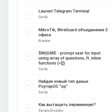
Laurent Telegram Terminal
Sertik
MikroTik, WireGuard объединение 2
офиса
Kranker
$INQUIRE - prompt user for input
using array of questions, ft. inline
functions (>[])
Sertik
Найден новый тип даных
РоутерОС "op"
Sertik
Как вытащить переменную?
Sergey.Drozdov