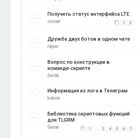
Получить статус интерфейса LTE
corsair
1
2
Дружба двух ботов в одном чате
ripper
Вопрос по конструкции в
команде-скрипте
Sertik
Информация из лога в Телеграм
bobvis
Библиотека скриптовых функций
для TLGRM
Sertik
…
1
3
4
5
6
7