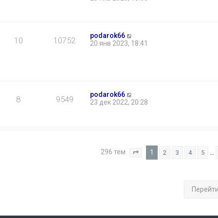
podarok66
10
10752
20 янв 2023, 18:41
podarok66
8
9549
23 дек 2022, 20:28
296 тем
1
…
2
3
4
5
Страница
1
из
12
Перейт