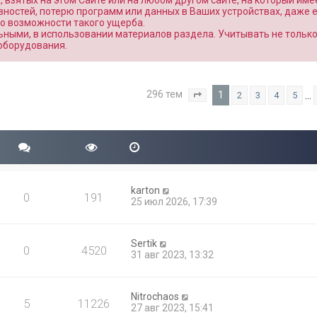
взятых на этом Сайте или на любом другом сайте, на который име
вностей, потерю программ или данных в Ваших устройствах, даже 
о возможности такого ущерба.
ными, в использовании материалов раздела. Учитывать не тольк
оборудования.
296 тем
1
…
2
3
4
5
Страница
1
из
12
karton
0
191
25 июл 2026, 17:39
Sertik
0
4520
31 авг 2023, 13:32
Nitrochaos
5
11226
27 авг 2023, 15:41