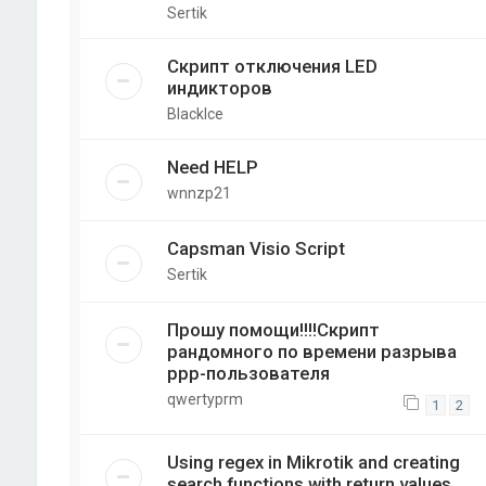
Sertik
Скрипт отключения LED
индикторов
BlackIce
Need HELP
wnnzp21
Capsman Visio Script
Sertik
Прошу помощи!!!!Скрипт
рандомного по времени разрыва
ppp-пользователя
qwertyprm
1
2
Using regex in Mikrotik and creating
search functions with return values