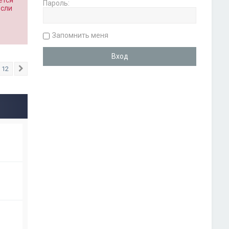
ется
Пароль:
если
о
Запомнить меня
12
След.