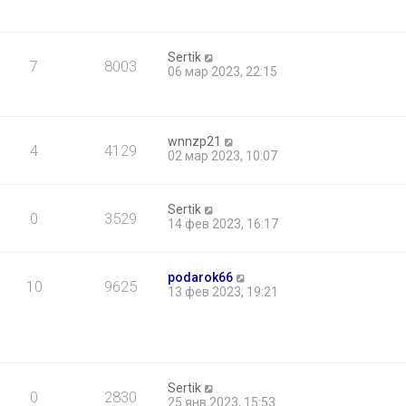
Sertik
7
8003
06 мар 2023, 22:15
wnnzp21
4
4129
02 мар 2023, 10:07
Sertik
0
3529
14 фев 2023, 16:17
podarok66
10
9625
13 фев 2023, 19:21
Sertik
0
2830
25 янв 2023, 15:53