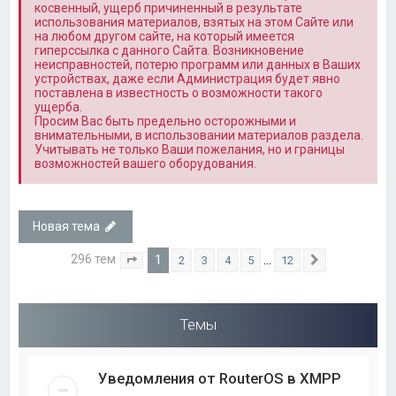
косвенный, ущерб причиненный в результате
использования материалов, взятых на этом Сайте или
на любом другом сайте, на который имеется
гиперссылка с данного Сайта. Возникновение
неисправностей, потерю программ или данных в Ваших
устройствах, даже если Администрация будет явно
поставлена в известность о возможности такого
ущерба.
Просим Вас быть предельно осторожными и
внимательными, в использовании материалов раздела.
Учитывать не только Ваши пожелания, но и границы
возможностей вашего оборудования.
Новая тема
296 тем
1
…
2
3
4
5
12
Страница
1
из
12
След.
Темы
Уведомления от RouterOS в XMPP