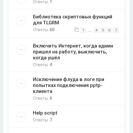
Ответы:
1
Библиотека скриптовых функций
для TLGRM
Ответы:
60
…
1
4
5
6
7
Включить Интернет, когда админ
пришел на работу, выключить,
когда ушёл
Ответы:
4
Исключение флуда в логе при
попытках подключения pptp-
клиента
Ответы:
6
Help script
Ответы:
7