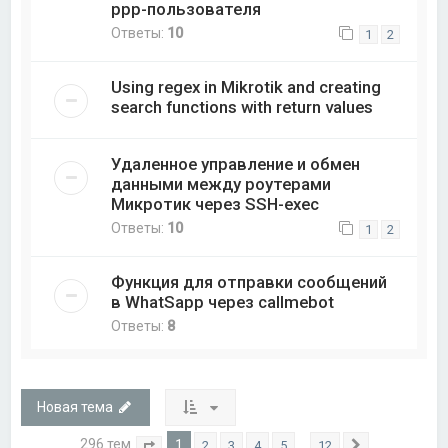
ppp-пользователя
Ответы:
10
1
2
Using regex in Mikrotik and creating
search functions with return values
Удаленное управление и обмен
данными между роутерами
Микротик через SSH-exec
Ответы:
10
1
2
Функция для отправки сообщений
в WhatSapp через callmebot
Ответы:
8
Новая тема
296 тем
1
…
2
3
4
5
12