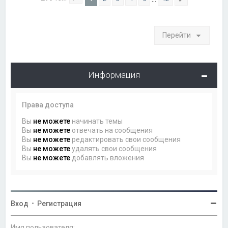
Страница
1
из
12
След.
Перейти
Информация
Права доступа
Вы
не можете
начинать темы
Вы
не можете
отвечать на сообщения
Вы
не можете
редактировать свои сообщения
Вы
не можете
удалять свои сообщения
Вы
не можете
добавлять вложения
Вход
•
Регистрация
Имя пользователя: