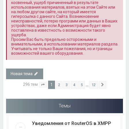
косвенный, ущерб причиненный в результате
использования материалов, взятых на этом Сайте или
на любом другом сайте, на который имеется
гиперссылка с данного Сайта. Возникновение
неисправностей, потерю программ или данных в Ваших
устройствах, даже если Администрация будет явно
поставлена в известность о возможности такого
ущерба.
Просим Вас быть предельно осторожными и
внимательными, в использовании материалов раздела.
Учитывать не только Ваши пожелания, но и границы
возможностей вашего оборудования.
Новая тема
296 тем
1
…
2
3
4
5
12
Страница
1
из
12
След.
Темы
Уведомления от RouterOS в XMPP