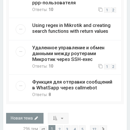
ppp-пользователя
Ответы:
10
1
2
Using regex in Mikrotik and creating
search functions with return values
Удаленное управление и обмен
данными между роутерами
Микротик через SSH-exec
Ответы:
10
1
2
Функция для отправки сообщений
в WhatSapp через callmebot
Ответы:
8
Новая тема
296 тем
1
…
2
3
4
5
12