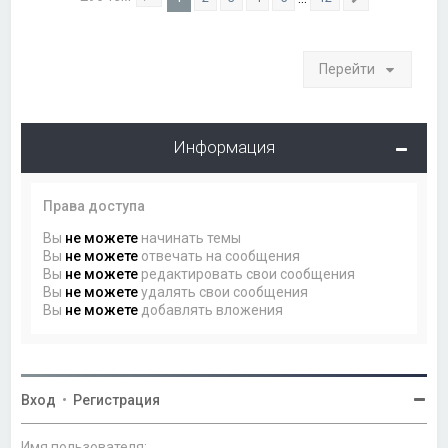
Страница
1
из
12
След.
Перейти
Информация
Права доступа
Вы
не можете
начинать темы
Вы
не можете
отвечать на сообщения
Вы
не можете
редактировать свои сообщения
Вы
не можете
удалять свои сообщения
Вы
не можете
добавлять вложения
Вход
•
Регистрация
Имя пользователя: