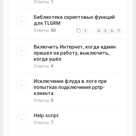
Ответы:
1
Библиотека скриптовых функций
для TLGRM
Ответы:
60
…
1
4
5
6
7
Включить Интернет, когда админ
пришел на работу, выключить,
когда ушёл
Ответы:
4
Исключение флуда в логе при
попытках подключения pptp-
клиента
Ответы:
6
Help script
Ответы:
7