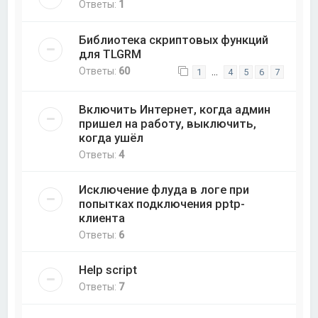
Ответы:
1
Библиотека скриптовых функций
для TLGRM
Ответы:
60
…
1
4
5
6
7
Включить Интернет, когда админ
пришел на работу, выключить,
когда ушёл
Ответы:
4
Исключение флуда в логе при
попытках подключения pptp-
клиента
Ответы:
6
Help script
Ответы:
7