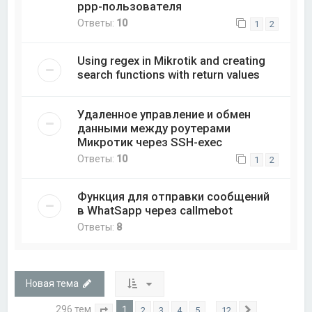
ppp-пользователя
Ответы:
10
1
2
Using regex in Mikrotik and creating
search functions with return values
Удаленное управление и обмен
данными между роутерами
Микротик через SSH-exec
Ответы:
10
1
2
Функция для отправки сообщений
в WhatSapp через callmebot
Ответы:
8
Новая тема
296 тем
1
…
2
3
4
5
12