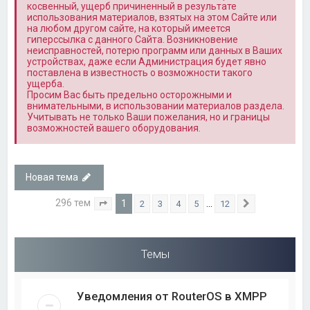
косвенный, ущерб причиненный в результате
использования материалов, взятых на этом Сайте или
на любом другом сайте, на который имеется
гиперссылка с данного Сайта. Возникновение
неисправностей, потерю программ или данных в Ваших
устройствах, даже если Администрация будет явно
поставлена в известность о возможности такого
ущерба.
Просим Вас быть предельно осторожными и
внимательными, в использовании материалов раздела.
Учитывать не только Ваши пожелания, но и границы
возможностей вашего оборудования.
Новая тема
296 тем
1
…
2
3
4
5
12
Страница
1
из
12
След.
Темы
Уведомления от RouterOS в XMPP