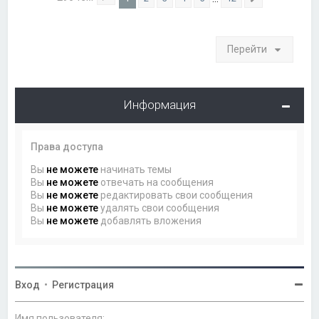
Страница
1
из
12
След.
Перейти
Информация
Права доступа
Вы
не можете
начинать темы
Вы
не можете
отвечать на сообщения
Вы
не можете
редактировать свои сообщения
Вы
не можете
удалять свои сообщения
Вы
не можете
добавлять вложения
Вход
•
Регистрация
Имя пользователя: