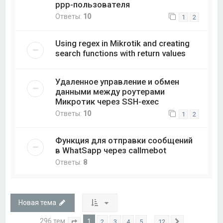
ppp-пользователя
Ответы:
10
1
2
Using regex in Mikrotik and creating
search functions with return values
Удаленное управление и обмен
данными между роутерами
Микротик через SSH-exec
Ответы:
10
1
2
Функция для отправки сообщений
в WhatSapp через callmebot
Ответы:
8
Новая тема
296 тем
1
…
2
3
4
5
12