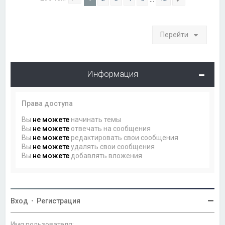
Страница
1
из
12
След.
Перейти
Информация
Права доступа
Вы
не можете
начинать темы
Вы
не можете
отвечать на сообщения
Вы
не можете
редактировать свои сообщения
Вы
не можете
удалять свои сообщения
Вы
не можете
добавлять вложения
Вход
•
Регистрация
Имя пользователя: