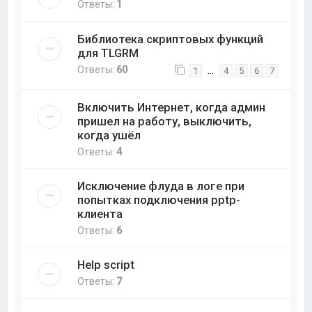
Ответы:
1
Библиотека скриптовых функций
для TLGRM
Ответы:
60
…
1
4
5
6
7
Включить Интернет, когда админ
пришел на работу, выключить,
когда ушёл
Ответы:
4
Исключение флуда в логе при
попытках подключения pptp-
клиента
Ответы:
6
Help script
Ответы:
7