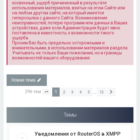
косвенный, ущерб причиненный в результате
использования материалов, взятых на этом Сайте или
на любом другом сайте, на который имеется
гиперссылка с данного Сайта. Возникновение
неисправностей, потерю программ или данных в Ваших
устройствах, даже если Администрация будет явно
поставлена в известность о возможности такого
ущерба.
Просим Вас быть предельно осторожными и
внимательными, в использовании материалов раздела.
Учитывать не только Ваши пожелания, но и границы
возможностей вашего оборудования.
Новая тема
296 тем
1
…
2
3
4
5
12
Страница
1
из
12
След.
Темы
Уведомления от RouterOS в XMPP