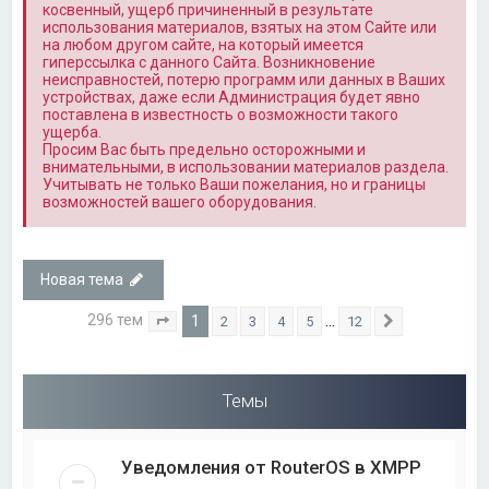
косвенный, ущерб причиненный в результате
использования материалов, взятых на этом Сайте или
на любом другом сайте, на который имеется
гиперссылка с данного Сайта. Возникновение
неисправностей, потерю программ или данных в Ваших
устройствах, даже если Администрация будет явно
поставлена в известность о возможности такого
ущерба.
Просим Вас быть предельно осторожными и
внимательными, в использовании материалов раздела.
Учитывать не только Ваши пожелания, но и границы
возможностей вашего оборудования.
Новая тема
296 тем
1
…
2
3
4
5
12
Страница
1
из
12
След.
Темы
Уведомления от RouterOS в XMPP