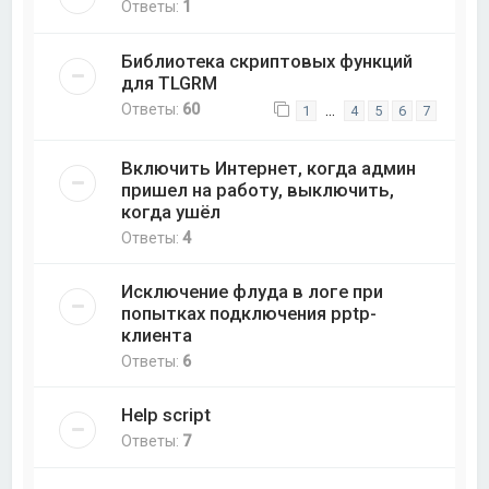
Ответы:
1
Библиотека скриптовых функций
для TLGRM
Ответы:
60
…
1
4
5
6
7
Включить Интернет, когда админ
пришел на работу, выключить,
когда ушёл
Ответы:
4
Исключение флуда в логе при
попытках подключения pptp-
клиента
Ответы:
6
Help script
Ответы:
7