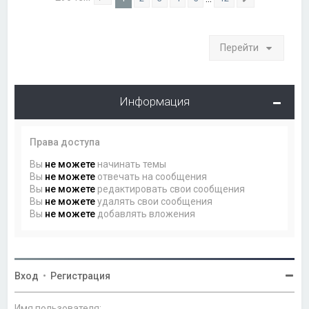
Страница
1
из
12
След.
Перейти
Информация
Права доступа
Вы
не можете
начинать темы
Вы
не можете
отвечать на сообщения
Вы
не можете
редактировать свои сообщения
Вы
не можете
удалять свои сообщения
Вы
не можете
добавлять вложения
Вход
•
Регистрация
Имя пользователя: