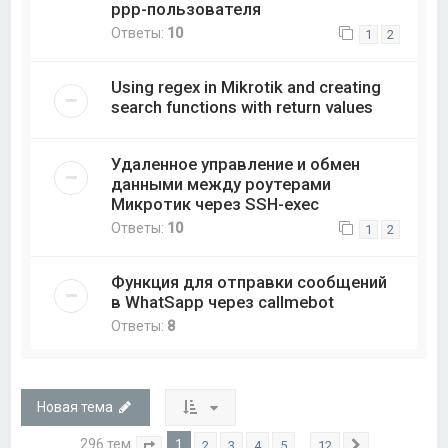
ppp-пользователя
Ответы:
10
1
2
Using regex in Mikrotik and creating
search functions with return values
Удаленное управление и обмен
данными между роутерами
Микротик через SSH-exec
Ответы:
10
1
2
Функция для отправки сообщений
в WhatSapp через callmebot
Ответы:
8
Новая тема
296 тем
1
…
2
3
4
5
12