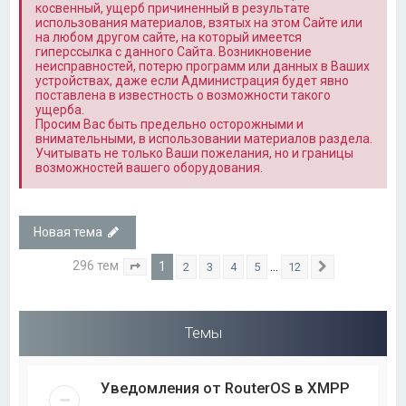
косвенный, ущерб причиненный в результате
использования материалов, взятых на этом Сайте или
на любом другом сайте, на который имеется
гиперссылка с данного Сайта. Возникновение
неисправностей, потерю программ или данных в Ваших
устройствах, даже если Администрация будет явно
поставлена в известность о возможности такого
ущерба.
Просим Вас быть предельно осторожными и
внимательными, в использовании материалов раздела.
Учитывать не только Ваши пожелания, но и границы
возможностей вашего оборудования.
Новая тема
296 тем
1
…
2
3
4
5
12
Страница
1
из
12
След.
Темы
Уведомления от RouterOS в XMPP