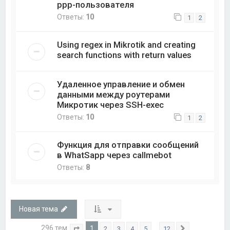
ppp-пользователя
Ответы:
10
1
2
Using regex in Mikrotik and creating
search functions with return values
Удаленное управление и обмен
данными между роутерами
Микротик через SSH-exec
Ответы:
10
1
2
Функция для отправки сообщений
в WhatSapp через callmebot
Ответы:
8
Новая тема
296 тем
1
…
2
3
4
5
12