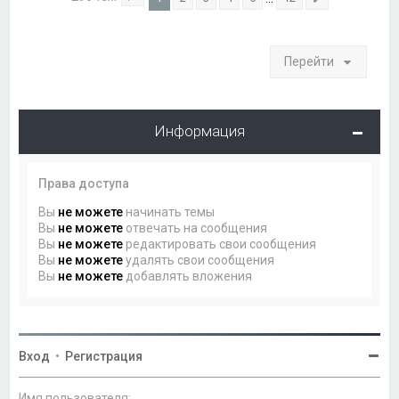
Страница
1
из
12
След.
Перейти
Информация
Права доступа
Вы
не можете
начинать темы
Вы
не можете
отвечать на сообщения
Вы
не можете
редактировать свои сообщения
Вы
не можете
удалять свои сообщения
Вы
не можете
добавлять вложения
Вход
•
Регистрация
Имя пользователя: