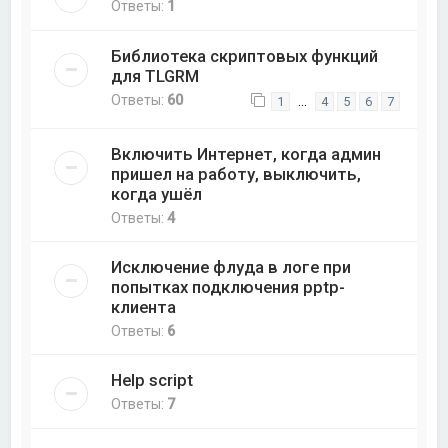
Ответы:
1
Библиотека скриптовых функций
для TLGRM
Ответы:
60
…
1
4
5
6
7
Включить Интернет, когда админ
пришел на работу, выключить,
когда ушёл
Ответы:
4
Исключение флуда в логе при
попытках подключения pptp-
клиента
Ответы:
6
Help script
Ответы:
7