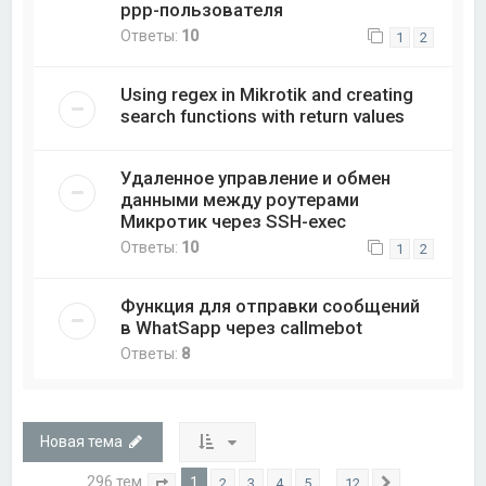
ppp-пользователя
Ответы:
10
1
2
Using regex in Mikrotik and creating
search functions with return values
Удаленное управление и обмен
данными между роутерами
Микротик через SSH-exec
Ответы:
10
1
2
Функция для отправки сообщений
в WhatSapp через callmebot
Ответы:
8
Новая тема
296 тем
1
…
2
3
4
5
12