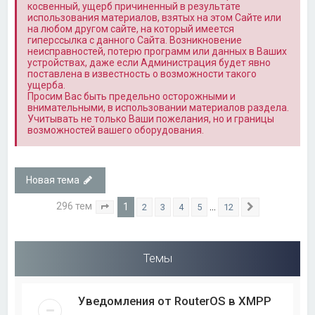
косвенный, ущерб причиненный в результате
использования материалов, взятых на этом Сайте или
на любом другом сайте, на который имеется
гиперссылка с данного Сайта. Возникновение
неисправностей, потерю программ или данных в Ваших
устройствах, даже если Администрация будет явно
поставлена в известность о возможности такого
ущерба.
Просим Вас быть предельно осторожными и
внимательными, в использовании материалов раздела.
Учитывать не только Ваши пожелания, но и границы
возможностей вашего оборудования.
Новая тема
296 тем
1
…
2
3
4
5
12
Страница
1
из
12
След.
Темы
Уведомления от RouterOS в XMPP