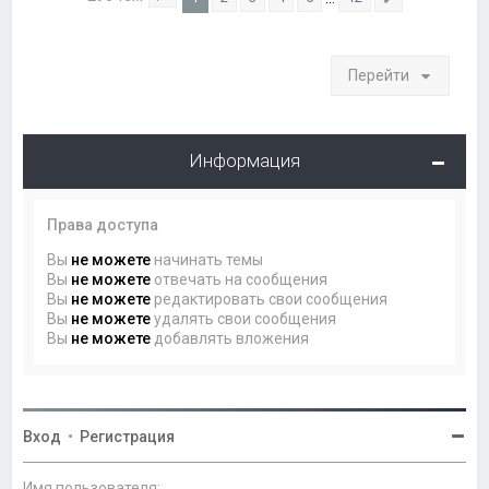
Страница
1
из
12
След.
Перейти
Информация
Права доступа
Вы
не можете
начинать темы
Вы
не можете
отвечать на сообщения
Вы
не можете
редактировать свои сообщения
Вы
не можете
удалять свои сообщения
Вы
не можете
добавлять вложения
Вход
•
Регистрация
Имя пользователя: