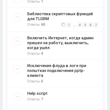
Ответы:
1
Библиотека скриптовых функций
для TLGRM
Ответы:
60
…
1
4
5
6
7
Включить Интернет, когда админ
пришел на работу, выключить,
когда ушёл
Ответы:
4
Исключение флуда в логе при
попытках подключения pptp-
клиента
Ответы:
6
Help script
Ответы:
7