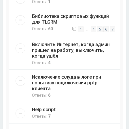
Ответы:
1
Библиотека скриптовых функций
для TLGRM
Ответы:
60
…
1
4
5
6
7
Включить Интернет, когда админ
пришел на работу, выключить,
когда ушёл
Ответы:
4
Исключение флуда в логе при
попытках подключения pptp-
клиента
Ответы:
6
Help script
Ответы:
7