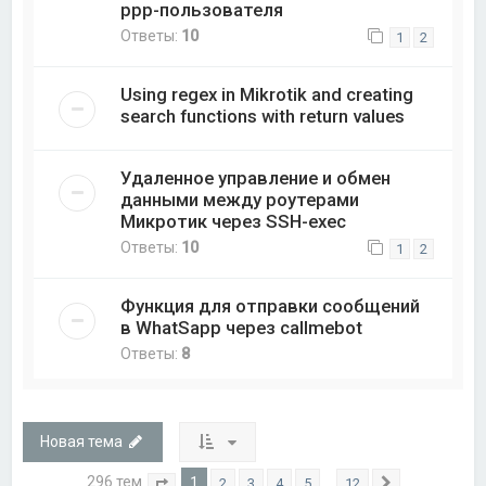
ppp-пользователя
Ответы:
10
1
2
Using regex in Mikrotik and creating
search functions with return values
Удаленное управление и обмен
данными между роутерами
Микротик через SSH-exec
Ответы:
10
1
2
Функция для отправки сообщений
в WhatSapp через callmebot
Ответы:
8
Новая тема
296 тем
1
…
2
3
4
5
12