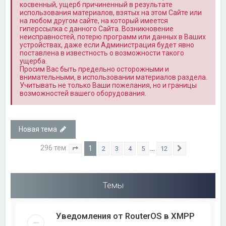
косвенный, ущерб причиненный в результате
использования материалов, взятых на этом Сайте или
на любом другом сайте, на который имеется
гиперссылка с данного Сайта. Возникновение
неисправностей, потерю программ или данных в Ваших
устройствах, даже если Администрация будет явно
поставлена в известность о возможности такого
ущерба.
Просим Вас быть предельно осторожными и
внимательными, в использовании материалов раздела.
Учитывать не только Ваши пожелания, но и границы
возможностей вашего оборудования.
Новая тема
296 тем
1
…
2
3
4
5
12
Страница
1
из
12
След.
Темы
Уведомления от RouterOS в XMPP