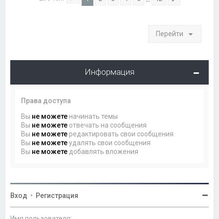
Страница
1
из
12
След.
Перейти
Информация
Права доступа
Вы
не можете
начинать темы
Вы
не можете
отвечать на сообщения
Вы
не можете
редактировать свои сообщения
Вы
не можете
удалять свои сообщения
Вы
не можете
добавлять вложения
Вход
•
Регистрация
Имя пользователя: