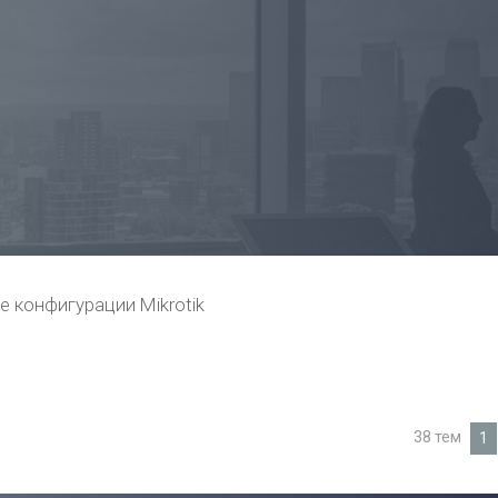
е конфигурации Mikrotik
38 тем
1