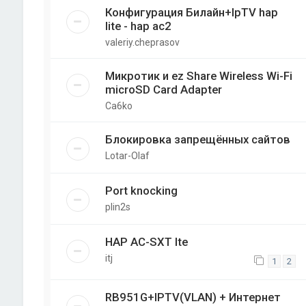
Конфигурация Билайн+IpTV hap
lite - hap ac2
valeriy.cheprasov
Микротик и ez Share Wireless Wi-Fi
microSD Card Adapter
Ca6ko
Блокировка запрещённых сайтов
Lotar-Olaf
Port knocking
plin2s
HAP AC-SXT lte
itj
1
2
RB951G+IPTV(VLAN) + Интернет