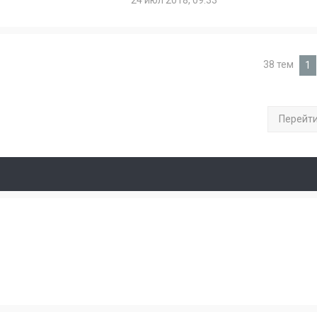
24 июл 2018, 09:33
38 тем
1
Перейт