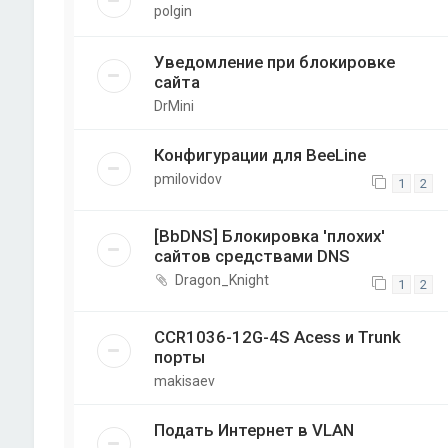
polgin
Уведомление при блокировке
сайта
DrMini
Конфигурации для BeeLine
pmilovidov
1
2
[BbDNS] Блокировка 'плохих'
сайтов средствами DNS
Dragon_Knight
1
2
CCR1036-12G-4S Acess и Trunk
порты
makisaev
Подать Интернет в VLAN