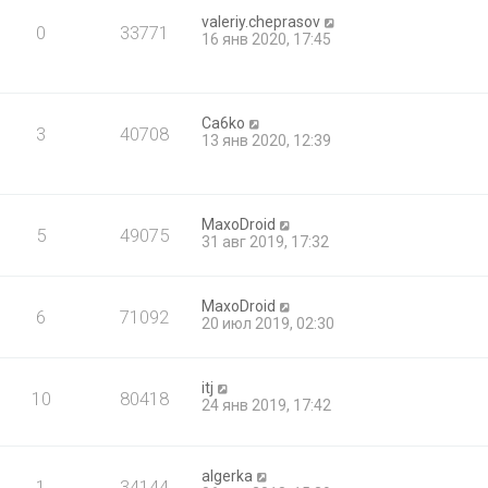
valeriy.cheprasov
0
33771
16 янв 2020, 17:45
Ca6ko
3
40708
13 янв 2020, 12:39
MaxoDroid
5
49075
31 авг 2019, 17:32
MaxoDroid
6
71092
20 июл 2019, 02:30
itj
10
80418
24 янв 2019, 17:42
algerka
1
34144