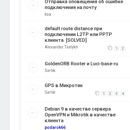
Отправка оповещения об ошибке
подключения на почту
ksa
default route distance при
подключении L2TP или PPTP
клиента. [SOLVED]
Alexander.Tselykh
1
2
GoldenORB Rooter и Luci-base-ru
Sertik
GPS в Микротик
Sertik
1
2
3
4
Debian 9 в качестве сервера
OpenVPN и Mikrotik в качестве
клиента
podarok66