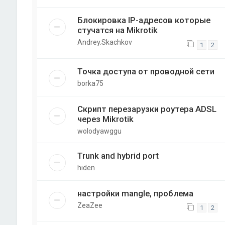
Блокировка IP-адресов которые
стучатся на Mikrotik
Andrey.Skachkov
1
2
Точка доступа от проводной сети
borka75
Скрипт перезарузки роутера ADSL
через Mikrotik
wolodyawggu
Trunk and hybrid port
hiden
настройки mangle, проблема
ZeaZee
1
2