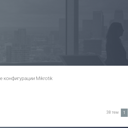
е конфигурации Mikrotik
38 тем
1