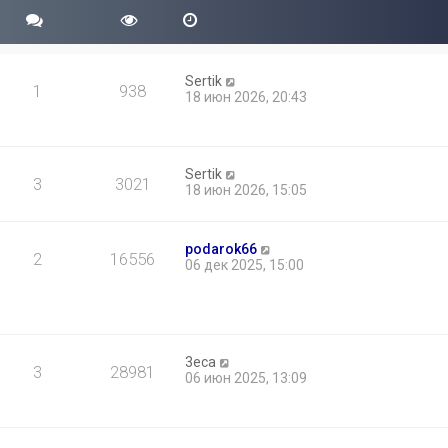
Sertik
1
938
18 июн 2026, 20:43
Sertik
3
3021
18 июн 2026, 15:05
podarok66
2
16556
06 дек 2025, 15:00
3eca
3
28981
06 июн 2025, 13:09