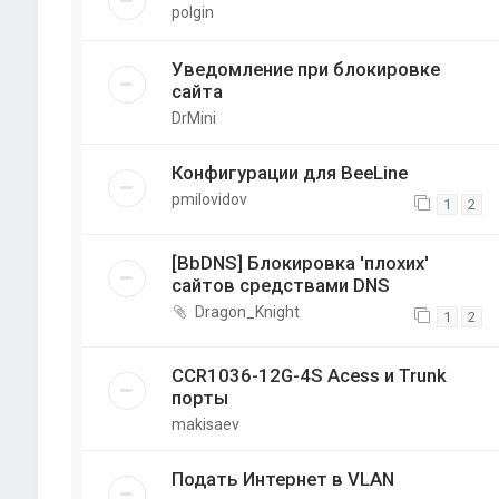
polgin
Уведомление при блокировке
сайта
DrMini
Конфигурации для BeeLine
pmilovidov
1
2
[BbDNS] Блокировка 'плохих'
сайтов средствами DNS
Dragon_Knight
1
2
CCR1036-12G-4S Acess и Trunk
порты
makisaev
Подать Интернет в VLAN