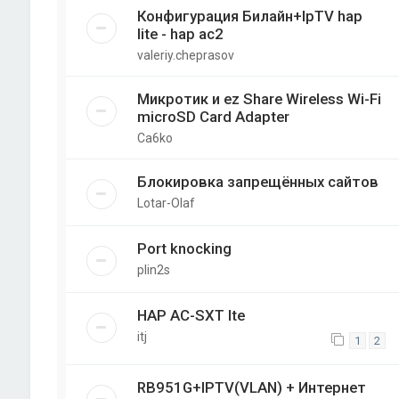
Конфигурация Билайн+IpTV hap
lite - hap ac2
valeriy.cheprasov
Микротик и ez Share Wireless Wi-Fi
microSD Card Adapter
Ca6ko
Блокировка запрещённых сайтов
Lotar-Olaf
Port knocking
plin2s
HAP AC-SXT lte
itj
1
2
RB951G+IPTV(VLAN) + Интернет