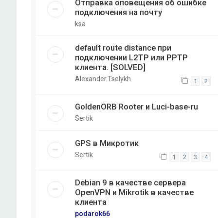
Отправка оповещения об ошибке
подключения на почту
ksa
default route distance при
подключении L2TP или PPTP
клиента. [SOLVED]
Alexander.Tselykh
1
2
GoldenORB Rooter и Luci-base-ru
Sertik
GPS в Микротик
Sertik
1
2
3
4
Debian 9 в качестве сервера
OpenVPN и Mikrotik в качестве
клиента
podarok66