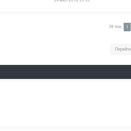
24 июл 2018, 09:33
38 тем
1
Перейт