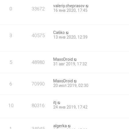
valeriy.cheprasov
0
33672
16 янв 2020, 17:45
Ca6ko
3
40575
13 янв 2020, 12:39
MaxoDroid
5
48980
31 авг 2019, 17:32
MaxoDroid
6
70990
20 июл 2019, 02:30
itj
10
80316
24 янв 2019, 17:42
algerka
1
34045