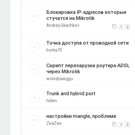
Блокировка IP-адресов которые
стучатся на Mikrotik
Andrey.Skachkov
1
2
Точка доступа от проводной сети
borka75
Скрипт перезарузки роутера ADSL
через Mikrotik
wolodyawggu
Trunk and hybrid port
hiden
настройки mangle, проблема
ZeaZee
1
2