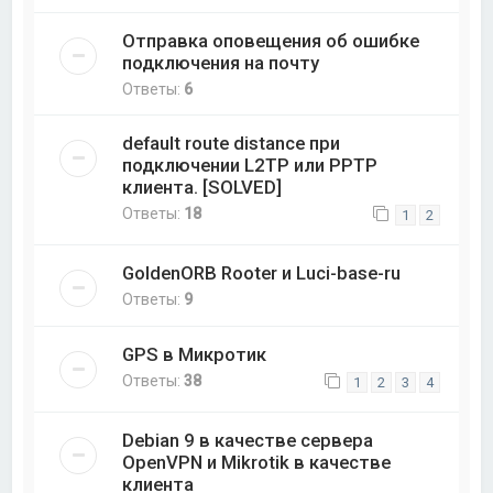
Отправка оповещения об ошибке
подключения на почту
Ответы:
6
default route distance при
подключении L2TP или PPTP
клиента. [SOLVED]
Ответы:
18
1
2
GoldenORB Rooter и Luci-base-ru
Ответы:
9
GPS в Микротик
Ответы:
38
1
2
3
4
Debian 9 в качестве сервера
OpenVPN и Mikrotik в качестве
клиента