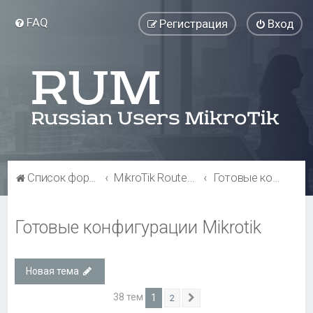
FAQ
Регистрация
Вход
Список форумов
MikroTik RouterOS
Готовые конфигурации Mikrotik
Готовые конфигурации Mikrotik
Новая тема
38 тем
1
2
След.