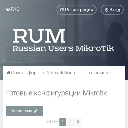
FAQ
Регистрация
Вход
Список форумов
MikroTik RouterOS
Готовые конфигурации Mikrotik
Готовые конфигурации Mikrotik
Новая тема
38 тем
1
2
След.