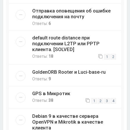
Отправка оповещения об ошибке
подключения на почту
Ответы:
6
default route distance при
подключении L2TP или PPTP
клиента. [SOLVED]
Ответы:
18
1
2
GoldenORB Rooter и Luci-base-ru
Ответы:
9
GPS в Микротик
Ответы:
38
1
2
3
4
Debian 9 в качестве сервера
OpenVPN и Mikrotik в качестве
клиента