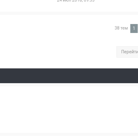
24 июл 2018, 09:33
38 тем
1
Перейт