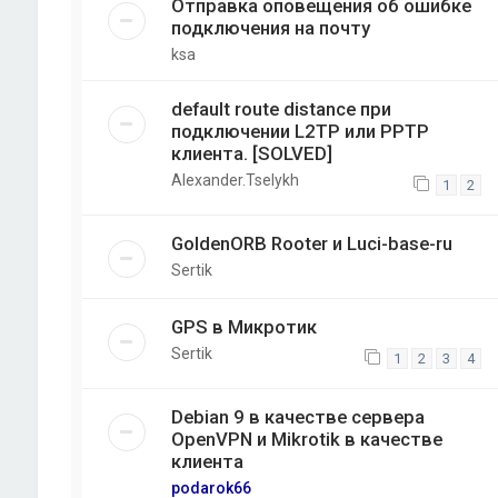
Отправка оповещения об ошибке
подключения на почту
ksa
default route distance при
подключении L2TP или PPTP
клиента. [SOLVED]
Alexander.Tselykh
1
2
GoldenORB Rooter и Luci-base-ru
Sertik
GPS в Микротик
Sertik
1
2
3
4
Debian 9 в качестве сервера
OpenVPN и Mikrotik в качестве
клиента
podarok66