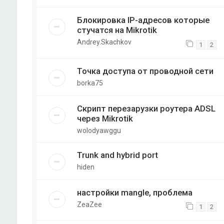
Блокировка IP-адресов которые
стучатся на Mikrotik
Andrey.Skachkov
1
2
Точка доступа от проводной сети
borka75
Скрипт перезарузки роутера ADSL
через Mikrotik
wolodyawggu
Trunk and hybrid port
hiden
настройки mangle, проблема
ZeaZee
1
2