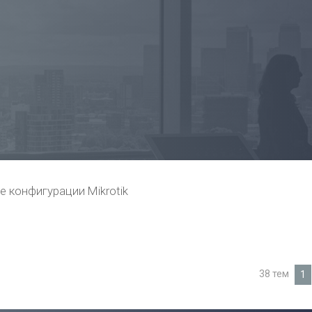
е конфигурации Mikrotik
38 тем
1