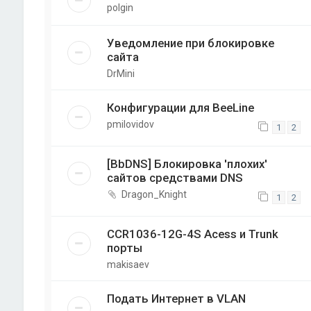
polgin
Уведомление при блокировке
сайта
DrMini
Конфигурации для BeeLine
pmilovidov
1
2
[BbDNS] Блокировка 'плохих'
сайтов средствами DNS
Dragon_Knight
1
2
CCR1036-12G-4S Acess и Trunk
порты
makisaev
Подать Интернет в VLAN