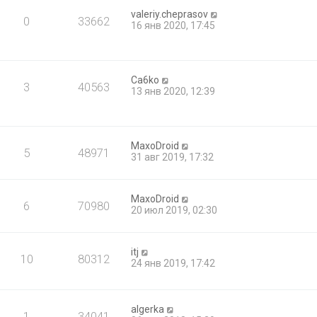
valeriy.cheprasov
0
33662
16 янв 2020, 17:45
Ca6ko
3
40563
13 янв 2020, 12:39
MaxoDroid
5
48971
31 авг 2019, 17:32
MaxoDroid
6
70980
20 июл 2019, 02:30
itj
10
80312
24 янв 2019, 17:42
algerka
1
34041