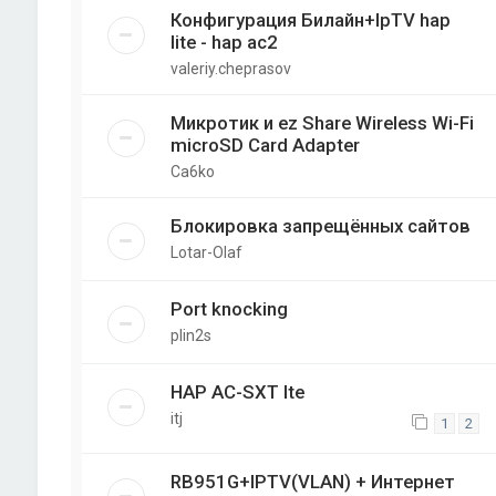
Конфигурация Билайн+IpTV hap
lite - hap ac2
valeriy.cheprasov
Микротик и ez Share Wireless Wi-Fi
microSD Card Adapter
Ca6ko
Блокировка запрещённых сайтов
Lotar-Olaf
Port knocking
plin2s
HAP AC-SXT lte
itj
1
2
RB951G+IPTV(VLAN) + Интернет