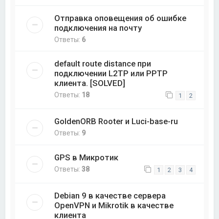
Отправка оповещения об ошибке
подключения на почту
Ответы:
6
default route distance при
подключении L2TP или PPTP
клиента. [SOLVED]
Ответы:
18
1
2
GoldenORB Rooter и Luci-base-ru
Ответы:
9
GPS в Микротик
Ответы:
38
1
2
3
4
Debian 9 в качестве сервера
OpenVPN и Mikrotik в качестве
клиента