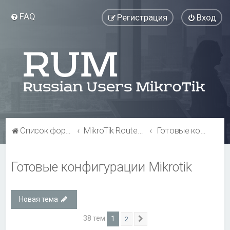
FAQ
Регистрация
Вход
Список форумов
MikroTik RouterOS
Готовые конфигурации Mikrotik
Готовые конфигурации Mikrotik
Новая тема
38 тем
1
2
След.