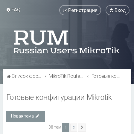
FAQ
Регистрация
Вход
Список форумов
MikroTik RouterOS
Готовые конфигурации Mikrotik
Готовые конфигурации Mikrotik
Новая тема
38 тем
1
2
След.