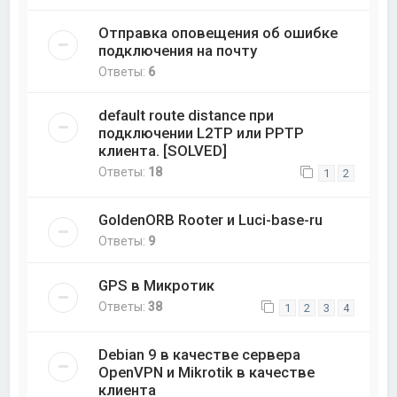
Отправка оповещения об ошибке
подключения на почту
Ответы:
6
default route distance при
подключении L2TP или PPTP
клиента. [SOLVED]
Ответы:
18
1
2
GoldenORB Rooter и Luci-base-ru
Ответы:
9
GPS в Микротик
Ответы:
38
1
2
3
4
Debian 9 в качестве сервера
OpenVPN и Mikrotik в качестве
клиента