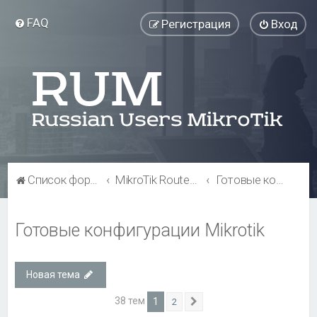
FAQ
Регистрация
Вход
Список форумов
MikroTik RouterOS
Готовые конфигурации Mikrotik
Готовые конфигурации Mikrotik
Новая тема
38 тем
1
2
След.