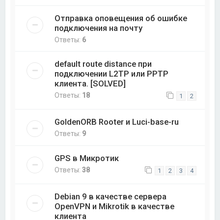
Отправка оповещения об ошибке
подключения на почту
Ответы:
6
default route distance при
подключении L2TP или PPTP
клиента. [SOLVED]
Ответы:
18
1
2
GoldenORB Rooter и Luci-base-ru
Ответы:
9
GPS в Микротик
Ответы:
38
1
2
3
4
Debian 9 в качестве сервера
OpenVPN и Mikrotik в качестве
клиента