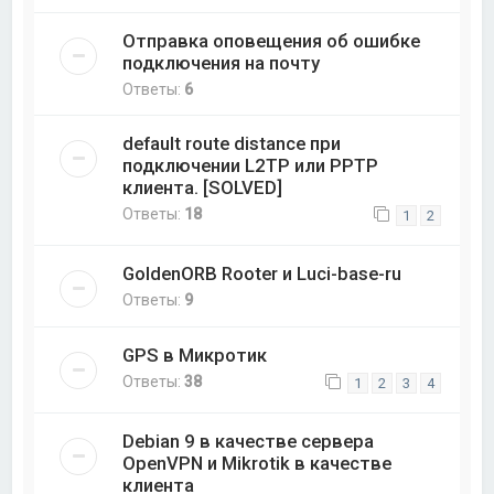
Отправка оповещения об ошибке
подключения на почту
Ответы:
6
default route distance при
подключении L2TP или PPTP
клиента. [SOLVED]
Ответы:
18
1
2
GoldenORB Rooter и Luci-base-ru
Ответы:
9
GPS в Микротик
Ответы:
38
1
2
3
4
Debian 9 в качестве сервера
OpenVPN и Mikrotik в качестве
клиента