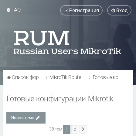
FAQ
Регистрация
Вход
Список форумов
MikroTik RouterOS
Готовые конфигурации Mikrotik
Готовые конфигурации Mikrotik
Новая тема
38 тем
1
2
След.