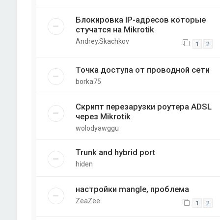
Блокировка IP-адресов которые
стучатся на Mikrotik
Andrey.Skachkov
1
2
Точка доступа от проводной сети
borka75
Скрипт перезарузки роутера ADSL
через Mikrotik
wolodyawggu
Trunk and hybrid port
hiden
настройки mangle, проблема
ZeaZee
1
2