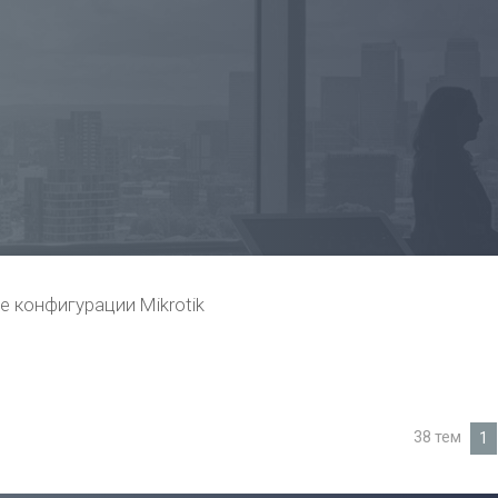
е конфигурации Mikrotik
38 тем
1