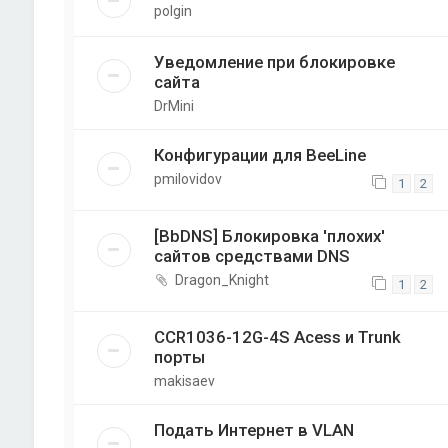
polgin
Уведомление при блокировке
сайта
DrMini
Конфигурации для BeeLine
pmilovidov
1
2
[BbDNS] Блокировка 'плохих'
сайтов средствами DNS
Dragon_Knight
1
2
CCR1036-12G-4S Acess и Trunk
порты
makisaev
Подать Интернет в VLAN