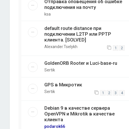
Отправка оповещения об ошибке
подключения на почту
ksa
default route distance при
подключении L2TP или PPTP
клиента. [SOLVED]
Alexander.Tselykh
1
2
GoldenORB Rooter и Luci-base-ru
Sertik
GPS в Микротик
Sertik
1
2
3
4
Debian 9 в качестве сервера
OpenVPN и Mikrotik в качестве
клиента
podarok66