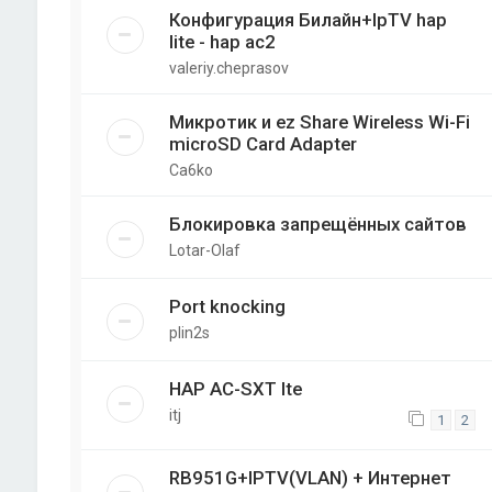
Конфигурация Билайн+IpTV hap
lite - hap ac2
valeriy.cheprasov
Микротик и ez Share Wireless Wi-Fi
microSD Card Adapter
Ca6ko
Блокировка запрещённых сайтов
Lotar-Olaf
Port knocking
plin2s
HAP AC-SXT lte
itj
1
2
RB951G+IPTV(VLAN) + Интернет