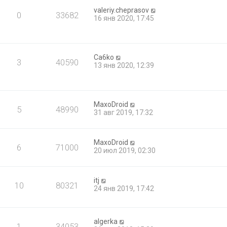
valeriy.cheprasov
0
33682
16 янв 2020, 17:45
Ca6ko
3
40590
13 янв 2020, 12:39
MaxoDroid
5
48990
31 авг 2019, 17:32
MaxoDroid
6
71000
20 июл 2019, 02:30
itj
10
80321
24 янв 2019, 17:42
algerka
1
34053