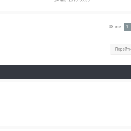
24 июл 2018, 09:33
38 тем
1
Перейт