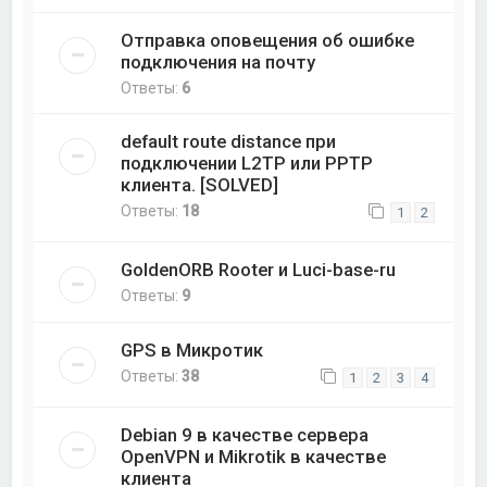
Отправка оповещения об ошибке
подключения на почту
Ответы:
6
default route distance при
подключении L2TP или PPTP
клиента. [SOLVED]
Ответы:
18
1
2
GoldenORB Rooter и Luci-base-ru
Ответы:
9
GPS в Микротик
Ответы:
38
1
2
3
4
Debian 9 в качестве сервера
OpenVPN и Mikrotik в качестве
клиента