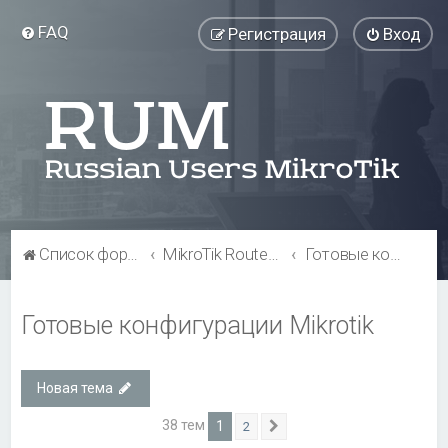
FAQ
Регистрация
Вход
Список форумов
MikroTik RouterOS
Готовые конфигурации Mikrotik
Готовые конфигурации Mikrotik
Новая тема
38 тем
1
2
След.