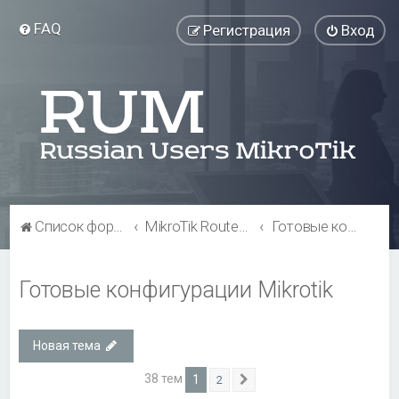
FAQ
Регистрация
Вход
Список форумов
MikroTik RouterOS
Готовые конфигурации Mikrotik
Готовые конфигурации Mikrotik
Новая тема
38 тем
1
2
След.