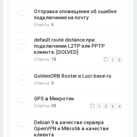
Отправка оповещения об ошибке
подключения на почту
Ответы:
6
default route distance при
подключении L2TP или PPTP
клиента. [SOLVED]
Ответы:
18
1
2
GoldenORB Rooter и Luci-base-ru
Ответы:
9
GPS в Микротик
Ответы:
38
1
2
3
4
Debian 9 в качестве сервера
OpenVPN и Mikrotik в качестве
клиента