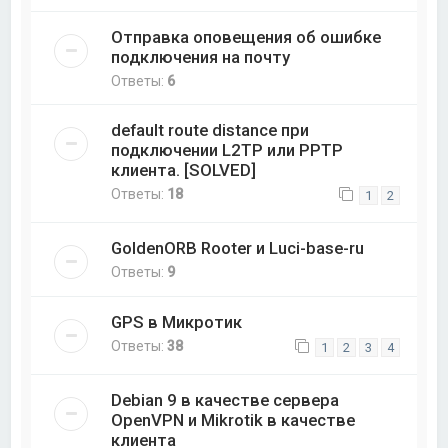
Отправка оповещения об ошибке
подключения на почту
Ответы:
6
default route distance при
подключении L2TP или PPTP
клиента. [SOLVED]
Ответы:
18
1
2
GoldenORB Rooter и Luci-base-ru
Ответы:
9
GPS в Микротик
Ответы:
38
1
2
3
4
Debian 9 в качестве сервера
OpenVPN и Mikrotik в качестве
клиента