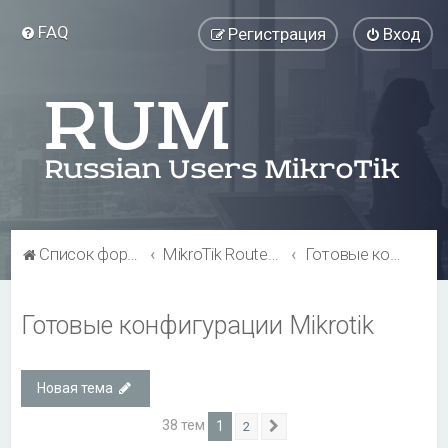
FAQ
Регистрация
Вход
Список форумов
MikroTik RouterOS
Готовые конфигурации Mikrotik
Готовые конфигурации Mikrotik
Новая тема
38 тем
1
2
След.