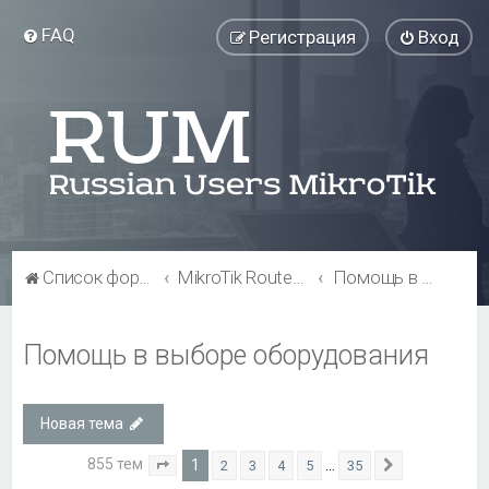
FAQ
Регистрация
Вход
Список форумов
MikroTik RouterBOARD
Помощь в выборе оборудования
Помощь в выборе оборудования
Новая тема
855 тем
1
…
2
3
4
5
35
Страница
1
из
35
След.