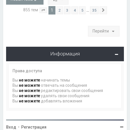
855 тем
1
…
2
3
4
5
35
Страница
1
из
35
След.
Перейти
Информация
Права доступа
Вы
не можете
начинать темы
Вы
не можете
отвечать на сообщения
Вы
не можете
редактировать свои сообщения
Вы
не можете
удалять свои сообщения
Вы
не можете
добавлять вложения
Вход
•
Регистрация