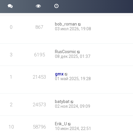
bob_roman
0
867
03 июл 2026, 19:08
RusCosmic
3
6195
08 дек 2025, 01:37
gmx
1
21453
01 май 2025, 19:28
batybat
2
24573
02 ноя 2024, 09:09
Erik_U
10
58796
10 июн 2024, 22:51