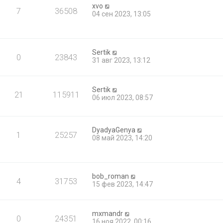
xvo
7
36508
04 сен 2023, 13:05
Sertik
0
23843
31 авг 2023, 13:12
Sertik
21
115911
06 июл 2023, 08:57
DyadyaGenya
1
25257
08 май 2023, 14:20
bob_roman
4
31753
15 фев 2023, 14:47
mxmandr
0
24351
16 ноя 2022, 00:16