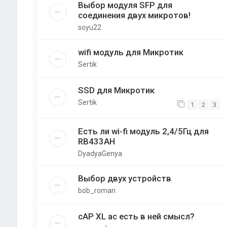
Выбор модуля SFP для
соединения двух микротов!
soyu22
wifi модуль для Микротик
Sertik
SSD для Микротик
Sertik
1
2
3
Есть ли wi-fi модуль 2,4/5Гц для
RB433AH
DyadyaGenya
Выбор двух устройств
bob_roman
cAP XL ac есть в ней смысл?