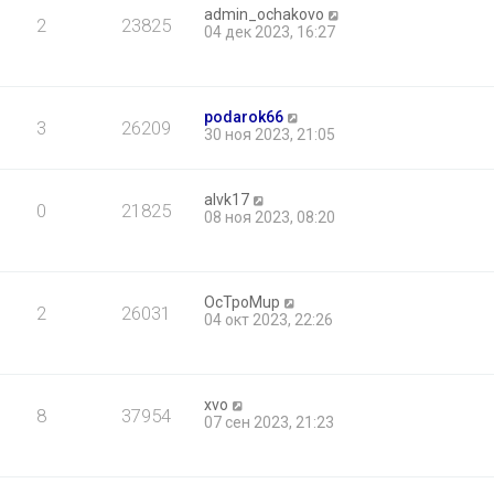
admin_ochakovo
2
23825
04 дек 2023, 16:27
podarok66
3
26209
30 ноя 2023, 21:05
alvk17
0
21825
08 ноя 2023, 08:20
OcTpoMup
2
26031
04 окт 2023, 22:26
xvo
8
37954
07 сен 2023, 21:23