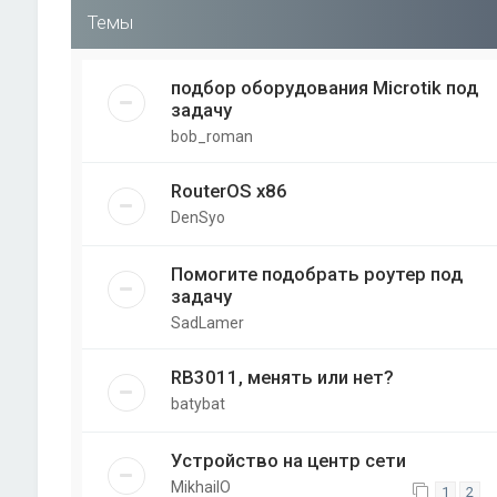
Темы
подбор оборудования Microtik под
задачу
bob_roman
RouterOS x86
DenSyo
Помогите подобрать роутер под
задачу
SadLamer
RB3011, менять или нет?
batybat
Устройство на центр сети
MikhailO
1
2