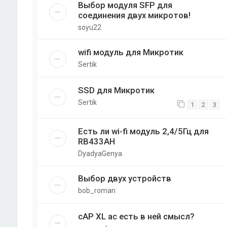
Выбор модуля SFP для
соединения двух микротов!
soyu22
wifi модуль для Микротик
Sertik
SSD для Микротик
Sertik
1
2
3
Есть ли wi-fi модуль 2,4/5Гц для
RB433AH
DyadyaGenya
Выбор двух устройств
bob_roman
cAP XL ac есть в ней смысл?