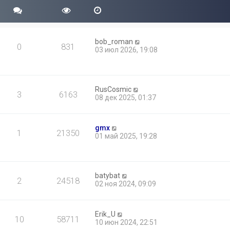
bob_roman
0
831
03 июл 2026, 19:08
RusCosmic
3
6163
08 дек 2025, 01:37
gmx
1
21350
01 май 2025, 19:28
batybat
2
24518
02 ноя 2024, 09:09
Erik_U
10
58711
10 июн 2024, 22:51