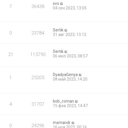
xvo
7
36438
04 сен 2023, 13:05
Sertik
0
23784
31 авг 2023, 13:12
Sertik
21
115790
06 июл 2023, 08:57
DyadyaGenya
1
25205
08 май 2023, 14:20
bob_roman
4
31707
15 фев 2023, 14:47
mxmandr
0
24296
16 ноя 2022, 00:16