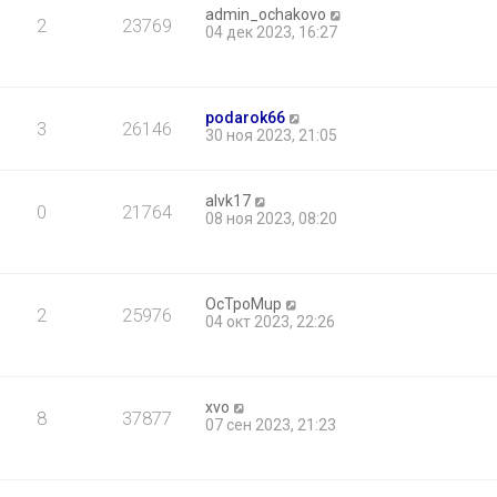
admin_ochakovo
2
23769
04 дек 2023, 16:27
podarok66
3
26146
30 ноя 2023, 21:05
alvk17
0
21764
08 ноя 2023, 08:20
OcTpoMup
2
25976
04 окт 2023, 22:26
xvo
8
37877
07 сен 2023, 21:23