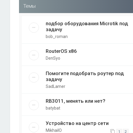
Темы
подбор оборудования Microtik под
задачу
bob_roman
RouterOS x86
DenSyo
Помогите подобрать роутер под
задачу
SadLamer
RB3011, менять или нет?
batybat
Устройство на центр сети
MikhailO
1
2