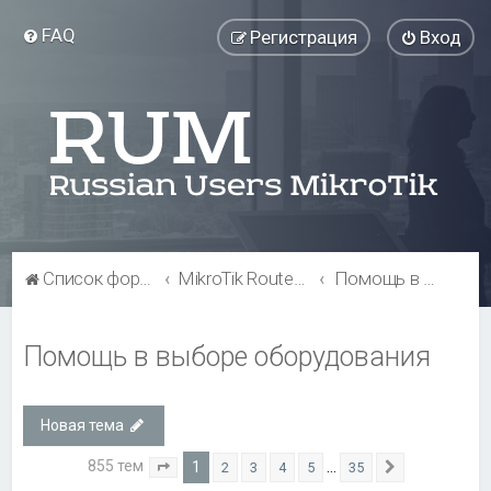
FAQ
Регистрация
Вход
Список форумов
MikroTik RouterBOARD
Помощь в выборе оборудования
Помощь в выборе оборудования
Новая тема
855 тем
1
…
2
3
4
5
35
Страница
1
из
35
След.