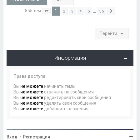
855 тем
1
…
2
3
4
5
35
Страница
1
из
35
След.
Перейти
Информация
Права доступа
Вы
не можете
начинать темы
Вы
не можете
отвечать на сообщения
Вы
не можете
редактировать свои сообщения
Вы
не можете
удалять свои сообщения
Вы
не можете
добавлять вложения
Вход
•
Регистрация