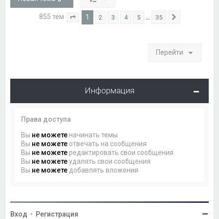
855 тем
1
…
2
3
4
5
35
Страница
1
из
35
След.
Перейти
Информация
Права доступа
Вы
не можете
начинать темы
Вы
не можете
отвечать на сообщения
Вы
не можете
редактировать свои сообщения
Вы
не можете
удалять свои сообщения
Вы
не можете
добавлять вложения
Вход
•
Регистрация