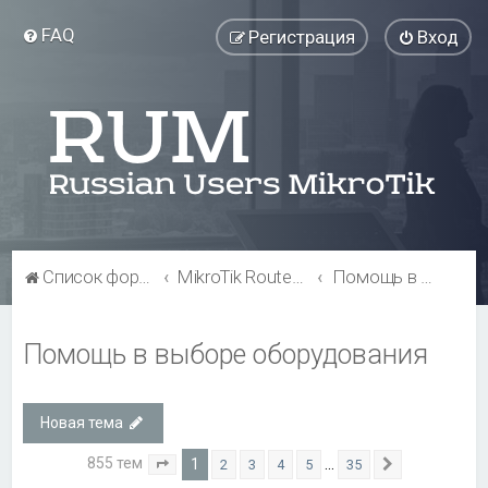
FAQ
Регистрация
Вход
Список форумов
MikroTik RouterBOARD
Помощь в выборе оборудования
Помощь в выборе оборудования
Новая тема
855 тем
1
…
2
3
4
5
35
Страница
1
из
35
След.