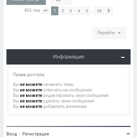
855 тем
1
…
2
3
4
5
35
Страница
1
из
35
След.
Перейти
Информация
Права доступа
Вы
не можете
начинать темы
Вы
не можете
отвечать на сообщения
Вы
не можете
редактировать свои сообщения
Вы
не можете
удалять свои сообщения
Вы
не можете
добавлять вложения
Вход
•
Регистрация