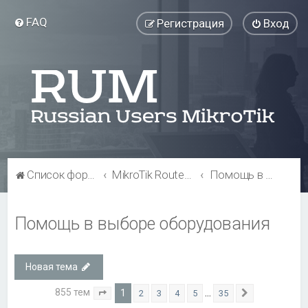
FAQ
Регистрация
Вход
Список форумов
MikroTik RouterBOARD
Помощь в выборе оборудования
Помощь в выборе оборудования
Новая тема
855 тем
1
…
2
3
4
5
35
Страница
1
из
35
След.