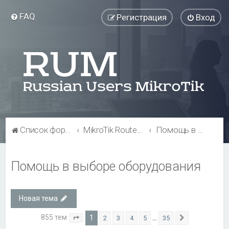
FAQ
Регистрация
Вход
Список форумов
MikroTik RouterBOARD
Помощь в выборе оборудования
Помощь в выборе оборудования
Новая тема
855 тем
1
…
2
3
4
5
35
Страница
1
из
35
След.