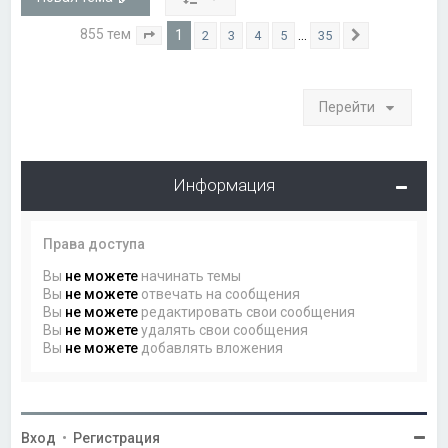
855 тем
1
…
2
3
4
5
35
Страница
1
из
35
След.
Перейти
Информация
Права доступа
Вы
не можете
начинать темы
Вы
не можете
отвечать на сообщения
Вы
не можете
редактировать свои сообщения
Вы
не можете
удалять свои сообщения
Вы
не можете
добавлять вложения
Вход
•
Регистрация