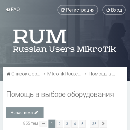
FAQ
Регистрация
Вход
Список форумов
MikroTik RouterBOARD
Помощь в выборе оборудования
Помощь в выборе оборудования
Новая тема
855 тем
1
…
2
3
4
5
35
Страница
1
из
35
След.