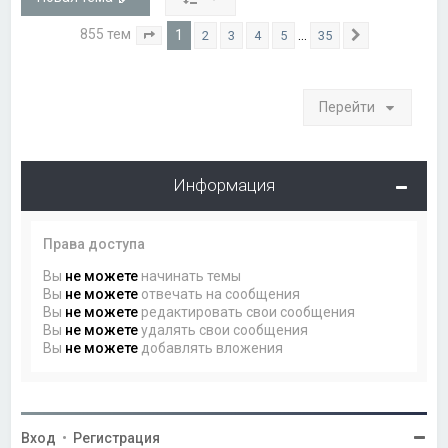
855 тем
1
…
2
3
4
5
35
Страница
1
из
35
След.
Перейти
Информация
Права доступа
Вы
не можете
начинать темы
Вы
не можете
отвечать на сообщения
Вы
не можете
редактировать свои сообщения
Вы
не можете
удалять свои сообщения
Вы
не можете
добавлять вложения
Вход
•
Регистрация