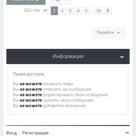
855 тем
1
…
2
3
4
5
35
Страница
1
из
35
След.
Перейти
Информация
Права доступа
Вы
не можете
начинать темы
Вы
не можете
отвечать на сообщения
Вы
не можете
редактировать свои сообщения
Вы
не можете
удалять свои сообщения
Вы
не можете
добавлять вложения
Вход
•
Регистрация