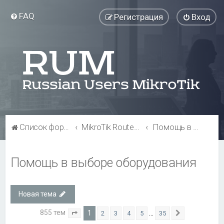
FAQ
Регистрация
Вход
Список форумов
MikroTik RouterBOARD
Помощь в выборе оборудования
Помощь в выборе оборудования
Новая тема
855 тем
1
…
2
3
4
5
35
Страница
1
из
35
След.