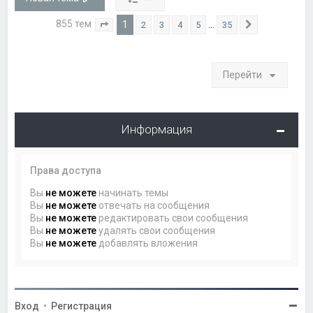
855 тем
1
…
2
3
4
5
35
Страница
1
из
35
След.
Перейти
Информация
Права доступа
Вы
не можете
начинать темы
Вы
не можете
отвечать на сообщения
Вы
не можете
редактировать свои сообщения
Вы
не можете
удалять свои сообщения
Вы
не можете
добавлять вложения
Вход
•
Регистрация