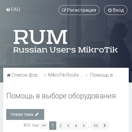
FAQ
Регистрация
Вход
Список форумов
MikroTik RouterBOARD
Помощь в выборе оборудования
Помощь в выборе оборудования
Новая тема
855 тем
1
…
2
3
4
5
35
Страница
1
из
35
След.