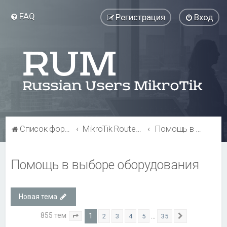
FAQ
Регистрация
Вход
Список форумов
MikroTik RouterBOARD
Помощь в выборе оборудования
Помощь в выборе оборудования
Новая тема
855 тем
1
…
2
3
4
5
35
Страница
1
из
35
След.