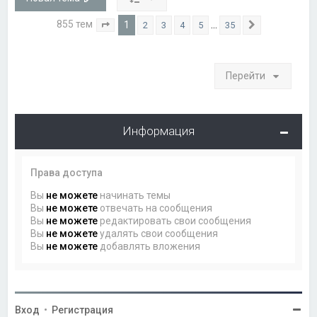
855 тем
1
…
2
3
4
5
35
Страница
1
из
35
След.
Перейти
Информация
Права доступа
Вы
не можете
начинать темы
Вы
не можете
отвечать на сообщения
Вы
не можете
редактировать свои сообщения
Вы
не можете
удалять свои сообщения
Вы
не можете
добавлять вложения
Вход
•
Регистрация