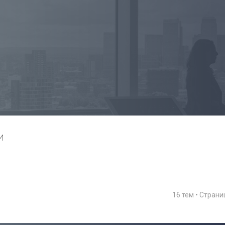
И
16 тем • Стран