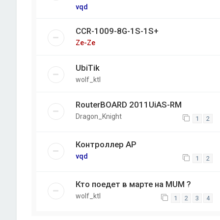
vqd
CCR-1009-8G-1S-1S+
Ze-Ze
UbiTik
wolf_ktl
RouterBOARD 2011UiAS-RM
Dragon_Knight
1
2
Контроллер AP
vqd
1
2
Кто поедет в марте на MUM ?
wolf_ktl
1
2
3
4