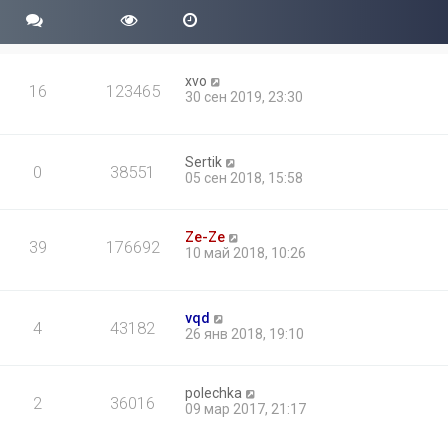
xvo
16
123465
30 сен 2019, 23:30
Sertik
0
38551
05 сен 2018, 15:58
Ze-Ze
39
176692
10 май 2018, 10:26
vqd
4
43182
26 янв 2018, 19:10
polechka
2
36016
09 мар 2017, 21:17