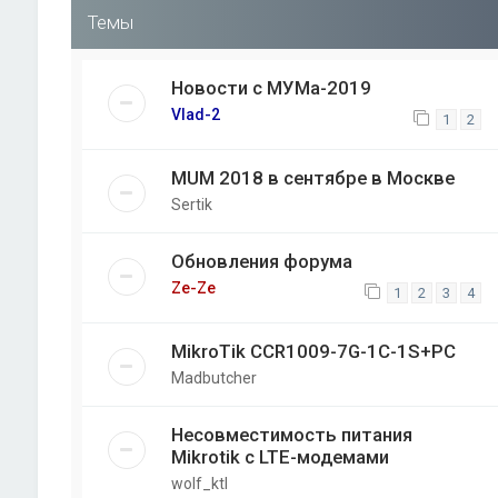
Темы
Новости с МУМа-2019
Vlad-2
1
2
MUM 2018 в сентябре в Москве
Sertik
Обновления форума
Ze-Ze
1
2
3
4
MikroTik CCR1009-7G-1C-1S+PC
Madbutcher
Несовместимость питания
Mikrotik с LTE-модемами
wolf_ktl