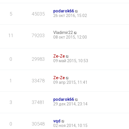
podarok66
5
45035
26 окт 2016, 15:02
Vladimir22
11
79203
08 окт 2015, 12:00
Ze-Ze
0
29983
09 май 2015, 10:53
Ze-Ze
1
33478
09 апр 2015, 11:41
podarok66
3
37481
29 дек 2014, 23:14
vqd
0
30548
02 ноя 2014, 10:15