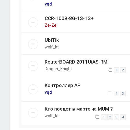
vqd
CCR-1009-8G-1S-1S+
Ze-Ze
UbiTik
wolf_ktl
RouterBOARD 2011UiAS-RM
Dragon_Knight
1
2
Контроллер AP
vqd
1
2
Кто поедет в марте на MUM ?
wolf_ktl
1
2
3
4