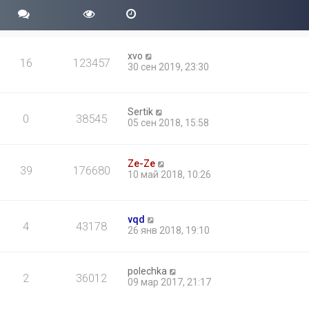
xvo
16
123457
30 сен 2019, 23:30
Sertik
0
38545
05 сен 2018, 15:58
Ze-Ze
39
176680
10 май 2018, 10:26
vqd
4
43178
26 янв 2018, 19:10
polechka
2
36012
09 мар 2017, 21:17