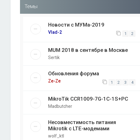
Темы
Новости с МУМа-2019
Vlad-2
1
2
MUM 2018 в сентябре в Москве
Sertik
Обновления форума
Ze-Ze
1
2
3
4
MikroTik CCR1009-7G-1C-1S+PC
Madbutcher
Несовместимость питания
Mikrotik с LTE-модемами
wolf_ktl