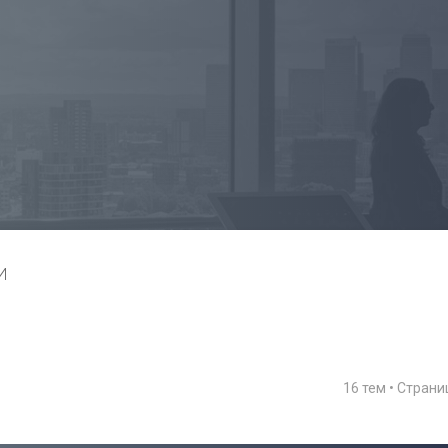
И
16 тем • Стран