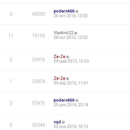
podarok66
5
45033
26 окт 2016, 15:02
Vladimir22
11
79199
08 окт 2015, 12:00
Ze-Ze
0
29976
09 май 2015, 10:53
Ze-Ze
1
33474
09 апр 2015, 11:41
podarok66
3
37476
29 дек 2014, 23:14
vqd
0
30544
02 ноя 2014, 10:15