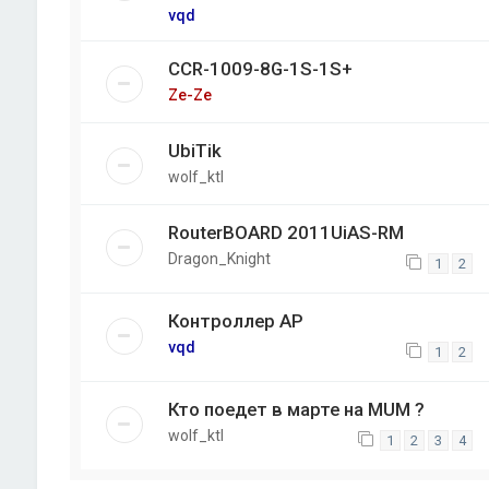
vqd
CCR-1009-8G-1S-1S+
Ze-Ze
UbiTik
wolf_ktl
RouterBOARD 2011UiAS-RM
Dragon_Knight
1
2
Контроллер AP
vqd
1
2
Кто поедет в марте на MUM ?
wolf_ktl
1
2
3
4