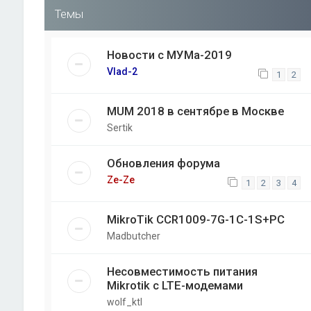
Темы
Новости с МУМа-2019
Vlad-2
1
2
MUM 2018 в сентябре в Москве
Sertik
Обновления форума
Ze-Ze
1
2
3
4
MikroTik CCR1009-7G-1C-1S+PC
Madbutcher
Несовместимость питания
Mikrotik с LTE-модемами
wolf_ktl