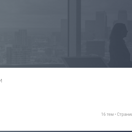
И
16 тем • Стран