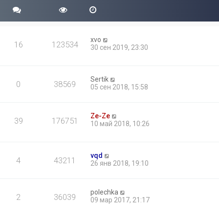
xvo
16
123534
30 сен 2019, 23:30
Sertik
0
38569
05 сен 2018, 15:58
Ze-Ze
39
176751
10 май 2018, 10:26
vqd
4
43211
26 янв 2018, 19:10
polechka
2
36039
09 мар 2017, 21:17