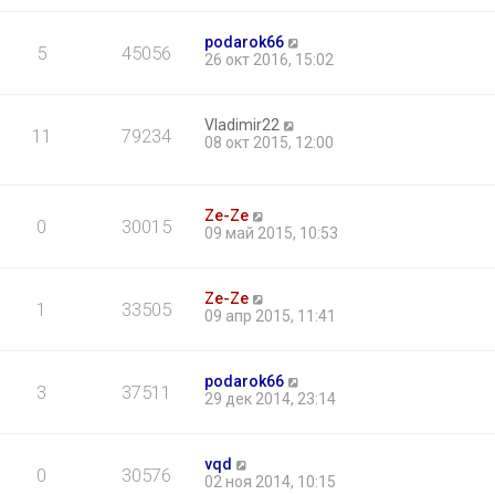
podarok66
5
45056
26 окт 2016, 15:02
Vladimir22
11
79234
08 окт 2015, 12:00
Ze-Ze
0
30015
09 май 2015, 10:53
Ze-Ze
1
33505
09 апр 2015, 11:41
podarok66
3
37511
29 дек 2014, 23:14
vqd
0
30576
02 ноя 2014, 10:15