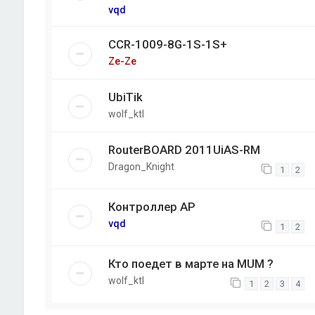
vqd
CCR-1009-8G-1S-1S+
Ze-Ze
UbiTik
wolf_ktl
RouterBOARD 2011UiAS-RM
Dragon_Knight
1
2
Контроллер AP
vqd
1
2
Кто поедет в марте на MUM ?
wolf_ktl
1
2
3
4