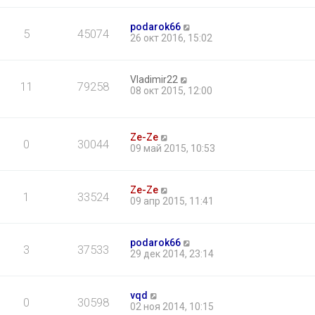
podarok66
5
45074
26 окт 2016, 15:02
Vladimir22
11
79258
08 окт 2015, 12:00
Ze-Ze
0
30044
09 май 2015, 10:53
Ze-Ze
1
33524
09 апр 2015, 11:41
podarok66
3
37533
29 дек 2014, 23:14
vqd
0
30598
02 ноя 2014, 10:15