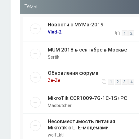
Темы
Новости с МУМа-2019
Vlad-2
1
2
MUM 2018 в сентябре в Москве
Sertik
Обновления форума
Ze-Ze
1
2
3
4
MikroTik CCR1009-7G-1C-1S+PC
Madbutcher
Несовместимость питания
Mikrotik с LTE-модемами
wolf_ktl