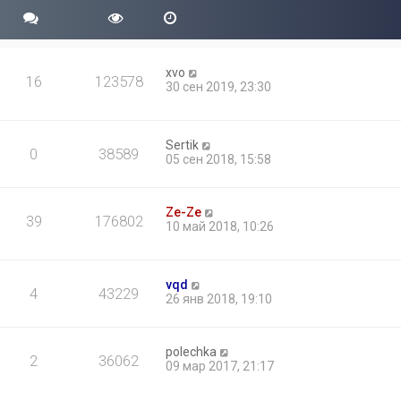
xvo
16
123578
30 сен 2019, 23:30
Sertik
0
38589
05 сен 2018, 15:58
Ze-Ze
39
176802
10 май 2018, 10:26
vqd
4
43229
26 янв 2018, 19:10
polechka
2
36062
09 мар 2017, 21:17