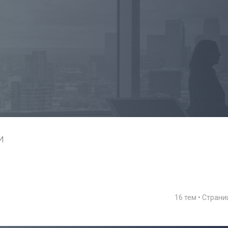
И
16 тем • Стран