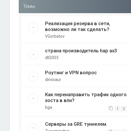
Темы
Реализация резерва в сети,
возможно ли так сделать?
VGorbatov
страна производитель hap ax3
dll2003
Роутинг и VPN вопрос
dinosaur
Как перенаправить трафик одного
хоста в впн?
bga
1
2
Серверы за GRE туннелем.