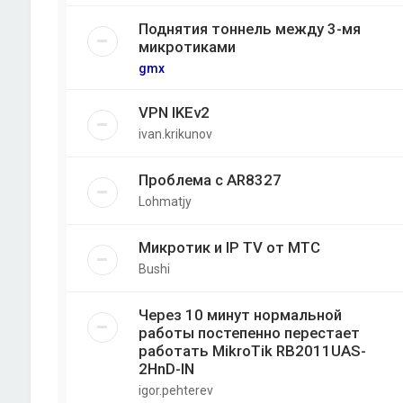
Поднятия тоннель между 3-мя
микротиками
gmx
VPN IKEv2
ivan.krikunov
Проблема с AR8327
Lohmatjy
Микротик и IP TV от МТС
Bushi
Через 10 минут нормальной
работы постепенно перестает
работать MikroTik RB2011UAS-
2HnD-IN
igor.pehterev