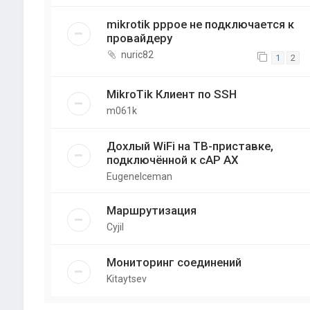
mikrotik pppoe не подключается к
провайдеру
nuric82
1
2
MikroTik Клиент по SSH
m061k
Дохлый WiFi на ТВ-приставке,
подключённой к cAP AX
EugeneIceman
Маршрутизация
Cyjil
Мониторинг соединений
Kitaytsev