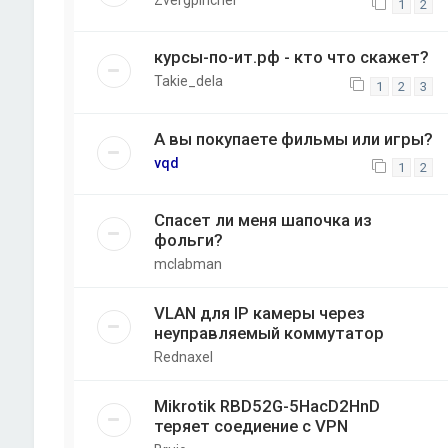
Zvergpincher
1
2
курсы-по-ит.рф - кто что скажет?
Takie_dela
1
2
3
А вы покупаете фильмы или игры?
vqd
1
2
Спасет ли меня шапочка из
фольги?
mclabman
VLAN для IP камеры через
неуправляемый коммутатор
Rednaxel
Mikrotik RBD52G-5HacD2HnD
теряет соедиение с VPN