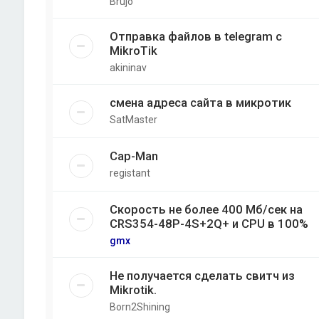
Brujo
Отправка файлов в telegram с
MikroTik
akininav
смена адреса сайта в микротик
SatMaster
Cap-Man
registant
Скорость не более 400 Мб/cек на
CRS354-48P-4S+2Q+ и CPU в 100%
gmx
Не получается сделать свитч из
Mikrotik.
Born2Shining