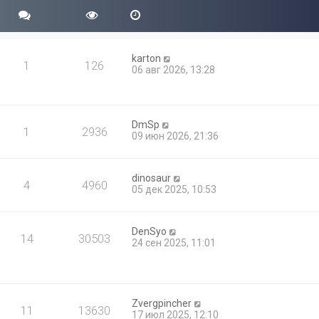
б
с
м
щ
л
у
е
е
с
н
д
о
и
н
о
karton
ю
е
1
126
б
06 авг 2026, 13:28
м
щ
у
е
с
н
о
и
о
ю
DmSp
б
1
2936
09 июн 2026, 21:36
щ
е
н
и
dinosaur
4
4960
ю
05 дек 2025, 10:53
DenSyo
14
30503
24 сен 2025, 11:01
Zvergpincher
11
13630
17 июл 2025, 12:10