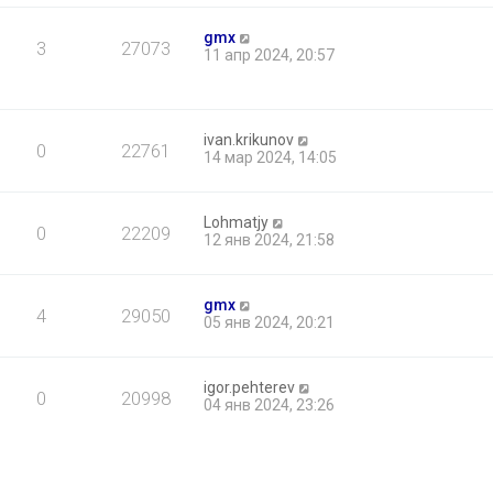
gmx
3
27073
11 апр 2024, 20:57
ivan.krikunov
0
22761
14 мар 2024, 14:05
Lohmatjy
0
22209
12 янв 2024, 21:58
gmx
4
29050
05 янв 2024, 20:21
igor.pehterev
0
20998
04 янв 2024, 23:26