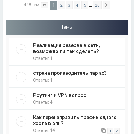
498 тем
1
…
2
3
4
5
20
Страница
1
из
20
След.
Темы
Реализация резерва в сети,
возможно ли так сделать?
Ответы:
1
страна производитель hap ax3
Ответы:
1
Роутинг и VPN вопрос
Ответы:
4
Как перенаправить трафик одного
хоста в впн?
Ответы:
14
1
2