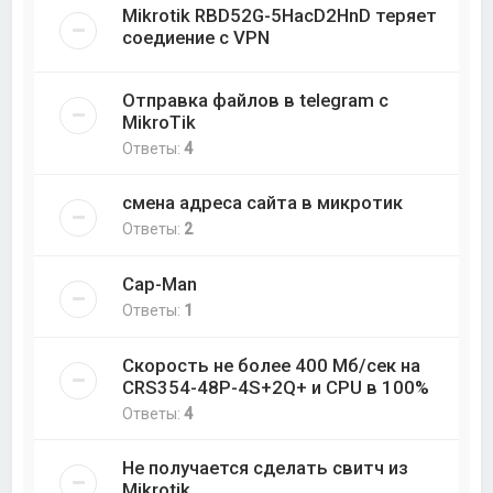
Mikrotik RBD52G-5HacD2HnD теряет
соедиение с VPN
Отправка файлов в telegram с
MikroTik
Ответы:
4
смена адреса сайта в микротик
Ответы:
2
Cap-Man
Ответы:
1
Скорость не более 400 Мб/cек на
CRS354-48P-4S+2Q+ и CPU в 100%
Ответы:
4
Не получается сделать свитч из
Mikrotik.