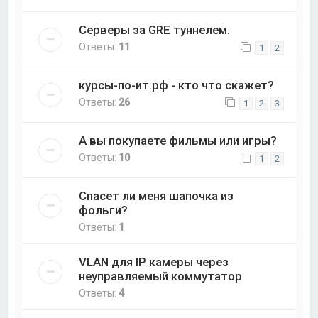
Серверы за GRE туннелем.
Ответы:
11
1
2
курсы-по-ит.рф - кто что скажет?
Ответы:
26
1
2
3
А вы покупаете фильмы или игры?
Ответы:
10
1
2
Спасет ли меня шапочка из
фольги?
Ответы:
1
VLAN для IP камеры через
неуправляемый коммутатор
Ответы:
4