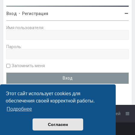
Вход
•
Регистрация
Имя пользователя:
Пароль:
Запомнить меня
Этот сайт использует cookies для
обеспечения своей корректной работы.
Подробнее
Список форумов
Связаться с администрацией
Согласен
Powered by
phpBB
™
• Design by
PlanetStyles
Русская поддержка phpBB