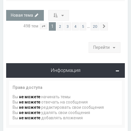
Новая тема
498 тем
1
…
2
3
4
5
20
Страница
1
из
20
След.
Перейти
Информация
Права доступа
Вы
не можете
начинать темы
Вы
не можете
отвечать на сообщения
Вы
не можете
редактировать свои сообщения
Вы
не можете
удалять свои сообщения
Вы
не можете
добавлять вложения