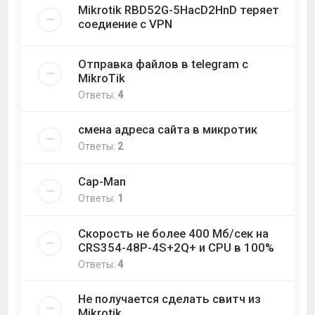
Mikrotik RBD52G-5HacD2HnD теряет
соедиение с VPN
Отправка файлов в telegram с
MikroTik
Ответы:
4
смена адреса сайта в микротик
Ответы:
2
Cap-Man
Ответы:
1
Скорость не более 400 Мб/cек на
CRS354-48P-4S+2Q+ и CPU в 100%
Ответы:
4
Не получается сделать свитч из
Mikrotik.