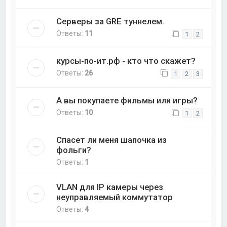
Серверы за GRE туннелем.
Ответы:
11
1
2
курсы-по-ит.рф - кто что скажет?
Ответы:
26
1
2
3
А вы покупаете фильмы или игры?
Ответы:
10
1
2
Спасет ли меня шапочка из
фольги?
Ответы:
1
VLAN для IP камеры через
неуправляемый коммутатор
Ответы:
4