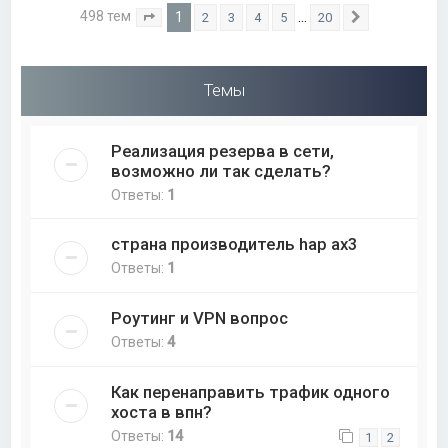
498 тем
1
…
2
3
4
5
20
Страница
1
из
20
След.
Темы
Реализация резерва в сети,
возможно ли так сделать?
Ответы:
1
страна производитель hap ax3
Ответы:
1
Роутинг и VPN вопрос
Ответы:
4
Как перенаправить трафик одного
хоста в впн?
Ответы:
14
1
2