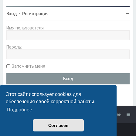
Вход
•
Регистрация
Имя пользователя:
Пароль:
Запомнить меня
Этот сайт использует cookies для
обеспечения своей корректной работы.
Подробнее
Список форумов
Связаться с администрацией
Согласен
Powered by
phpBB
™
• Design by
PlanetStyles
Русская поддержка phpBB