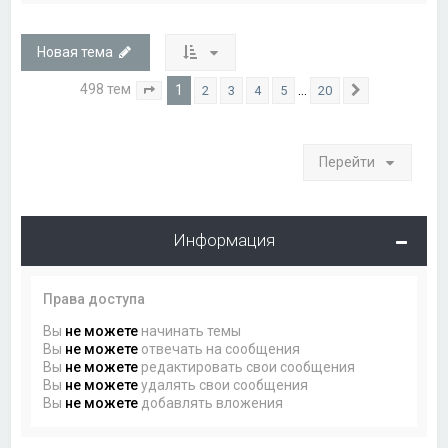
Новая тема
498 тем
1
…
2
3
4
5
20
Страница
1
из
20
След.
Перейти
Информация
Права доступа
Вы
не можете
начинать темы
Вы
не можете
отвечать на сообщения
Вы
не можете
редактировать свои сообщения
Вы
не можете
удалять свои сообщения
Вы
не можете
добавлять вложения