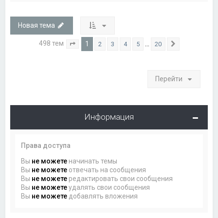
Новая тема
498 тем
1
…
2
3
4
5
20
Страница
1
из
20
След.
Перейти
Информация
Права доступа
Вы
не можете
начинать темы
Вы
не можете
отвечать на сообщения
Вы
не можете
редактировать свои сообщения
Вы
не можете
удалять свои сообщения
Вы
не можете
добавлять вложения