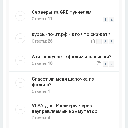
Серверы за GRE туннелем.
Ответы:
11
1
2
курсы-по-ит.рф - кто что скажет?
Ответы:
26
1
2
3
А вы покупаете фильмы или игры?
Ответы:
10
1
2
Спасет ли меня шапочка из
фольги?
Ответы:
1
VLAN для IP камеры через
неуправляемый коммутатор
Ответы:
4