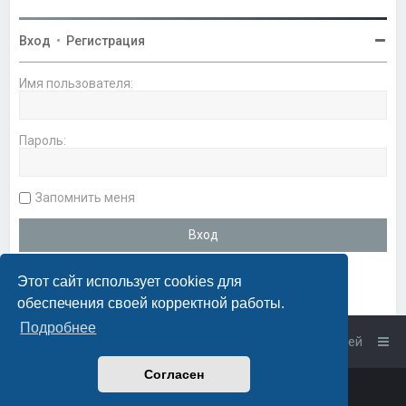
Вход
•
Регистрация
Имя пользователя:
Пароль:
Запомнить меня
Этот сайт использует cookies для
обеспечения своей корректной работы.
Подробнее
Список форумов
Связаться с администрацией
Согласен
Powered by
phpBB
™
• Design by
PlanetStyles
Русская поддержка phpBB