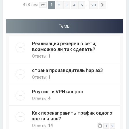
498 тем
1
…
2
3
4
5
20
Страница
1
из
20
След.
Темы
Реализация резерва в сети,
возможно ли так сделать?
Ответы:
1
страна производитель hap ax3
Ответы:
1
Роутинг и VPN вопрос
Ответы:
4
Как перенаправить трафик одного
хоста в впн?
Ответы:
14
1
2