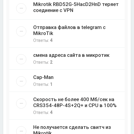
Mikrotik RBD52G-5HacD2HnD теряет
соедиение с VPN
Отправка файлов в telegram с
MikroTik
Ответы:
4
смена адреса сайта в микротик
Ответы:
2
Cap-Man
Ответы:
1
Скорость не более 400 Мб/cек на
CRS354-48P-4S+2Q+ и CPU в 100%
Ответы:
4
Не получается сделать свитч из
Mikrotik.