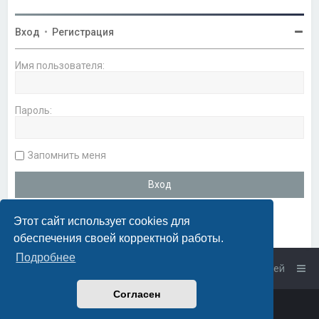
Вход
•
Регистрация
Имя пользователя:
Пароль:
Запомнить меня
Этот сайт использует cookies для
обеспечения своей корректной работы.
Подробнее
Список форумов
Связаться с администрацией
Согласен
Powered by
phpBB
™
• Design by
PlanetStyles
Русская поддержка phpBB