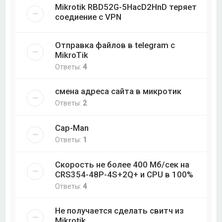
Mikrotik RBD52G-5HacD2HnD теряет
соедиение с VPN
Отправка файлов в telegram с
MikroTik
Ответы:
4
смена адреса сайта в микротик
Ответы:
2
Cap-Man
Ответы:
1
Скорость не более 400 Мб/cек на
CRS354-48P-4S+2Q+ и CPU в 100%
Ответы:
4
Не получается сделать свитч из
Mikrotik.