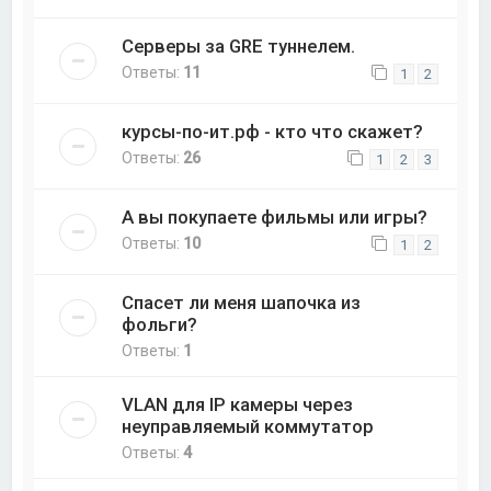
Серверы за GRE туннелем.
Ответы:
11
1
2
курсы-по-ит.рф - кто что скажет?
Ответы:
26
1
2
3
А вы покупаете фильмы или игры?
Ответы:
10
1
2
Спасет ли меня шапочка из
фольги?
Ответы:
1
VLAN для IP камеры через
неуправляемый коммутатор
Ответы:
4