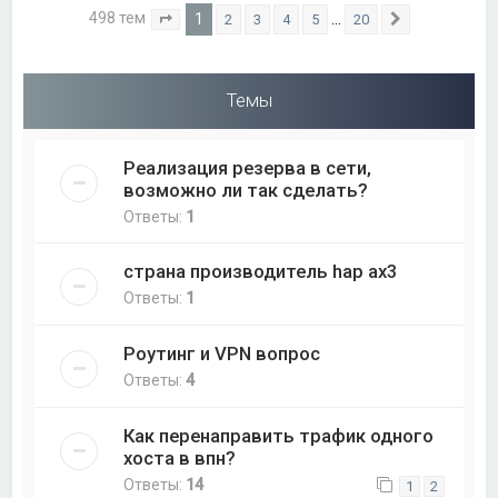
498 тем
1
…
2
3
4
5
20
Страница
1
из
20
След.
Темы
Реализация резерва в сети,
возможно ли так сделать?
Ответы:
1
страна производитель hap ax3
Ответы:
1
Роутинг и VPN вопрос
Ответы:
4
Как перенаправить трафик одного
хоста в впн?
Ответы:
14
1
2