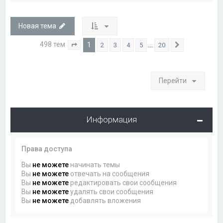
Новая тема
498 тем
1
…
2
3
4
5
20
Страница
1
из
20
След.
Перейти
Информация
Права доступа
Вы
не можете
начинать темы
Вы
не можете
отвечать на сообщения
Вы
не можете
редактировать свои сообщения
Вы
не можете
удалять свои сообщения
Вы
не можете
добавлять вложения