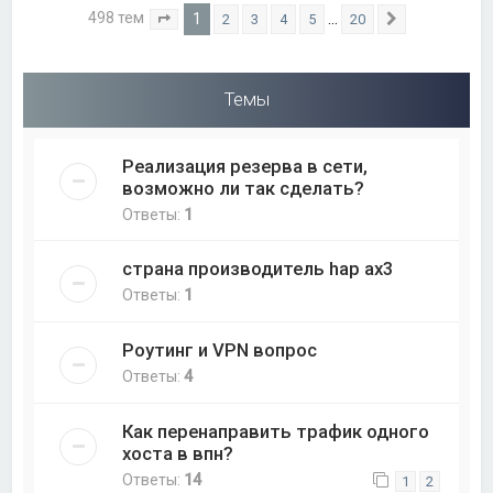
498 тем
1
…
2
3
4
5
20
Страница
1
из
20
След.
Темы
Реализация резерва в сети,
возможно ли так сделать?
Ответы:
1
страна производитель hap ax3
Ответы:
1
Роутинг и VPN вопрос
Ответы:
4
Как перенаправить трафик одного
хоста в впн?
Ответы:
14
1
2