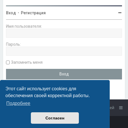
Вход
•
Регистрация
Имя пользователя:
Пароль:
Запомнить меня
Этот сайт использует cookies для
обеспечения своей корректной работы.
Подробнее
Список форумов
Связаться с администрацией
Согласен
Powered by
phpBB
™
• Design by
PlanetStyles
Русская поддержка phpBB