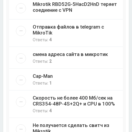
Mikrotik RBD52G-5HacD2HnD теряет
соедиение с VPN
Отправка файлов в telegram с
MikroTik
Ответы:
4
смена адреса сайта в микротик
Ответы:
2
Cap-Man
Ответы:
1
Скорость не более 400 Мб/cек на
CRS354-48P-4S+2Q+ и CPU в 100%
Ответы:
4
Не получается сделать свитч из
Mikrotik.