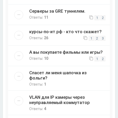
Серверы за GRE туннелем.
Ответы:
11
1
2
курсы-по-ит.рф - кто что скажет?
Ответы:
26
1
2
3
А вы покупаете фильмы или игры?
Ответы:
10
1
2
Спасет ли меня шапочка из
фольги?
Ответы:
1
VLAN для IP камеры через
неуправляемый коммутатор
Ответы:
4