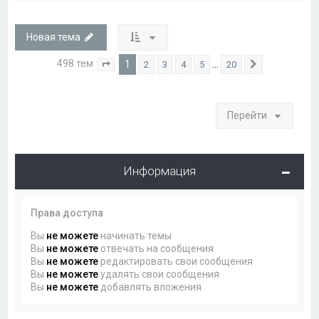
Новая тема
498 тем
1
…
2
3
4
5
20
Страница
1
из
20
След.
Перейти
Информация
Права доступа
Вы
не можете
начинать темы
Вы
не можете
отвечать на сообщения
Вы
не можете
редактировать свои сообщения
Вы
не можете
удалять свои сообщения
Вы
не можете
добавлять вложения