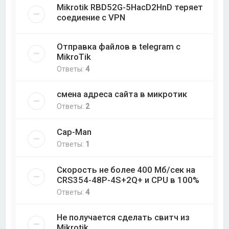
Mikrotik RBD52G-5HacD2HnD теряет
соедиение с VPN
Отправка файлов в telegram с
MikroTik
Ответы:
4
смена адреса сайта в микротик
Ответы:
2
Cap-Man
Ответы:
1
Скорость не более 400 Мб/cек на
CRS354-48P-4S+2Q+ и CPU в 100%
Ответы:
4
Не получается сделать свитч из
Mikrotik.