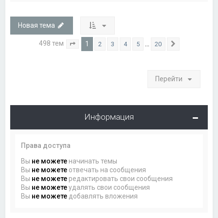
Новая тема
498 тем
1
…
2
3
4
5
20
Страница
1
из
20
След.
Перейти
Информация
Права доступа
Вы
не можете
начинать темы
Вы
не можете
отвечать на сообщения
Вы
не можете
редактировать свои сообщения
Вы
не можете
удалять свои сообщения
Вы
не можете
добавлять вложения