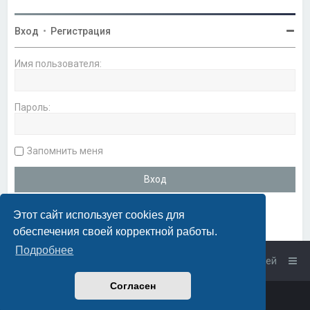
Вход
•
Регистрация
Имя пользователя:
Пароль:
Запомнить меня
Этот сайт использует cookies для
обеспечения своей корректной работы.
Подробнее
Список форумов
Связаться с администрацией
Согласен
Powered by
phpBB
™
• Design by
PlanetStyles
Русская поддержка phpBB