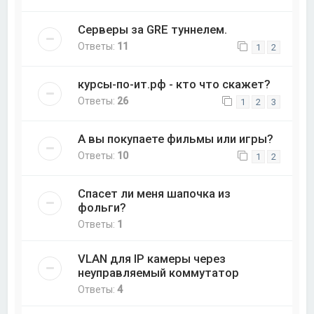
Серверы за GRE туннелем.
Ответы:
11
1
2
курсы-по-ит.рф - кто что скажет?
Ответы:
26
1
2
3
А вы покупаете фильмы или игры?
Ответы:
10
1
2
Спасет ли меня шапочка из
фольги?
Ответы:
1
VLAN для IP камеры через
неуправляемый коммутатор
Ответы:
4