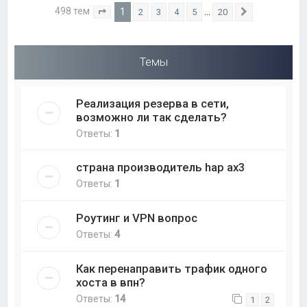
498 тем
1
…
2
3
4
5
20
Страница
1
из
20
След.
Темы
Реализация резерва в сети,
возможно ли так сделать?
Ответы:
1
страна производитель hap ax3
Ответы:
1
Роутинг и VPN вопрос
Ответы:
4
Как перенаправить трафик одного
хоста в впн?
Ответы:
14
1
2